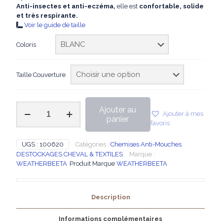
était :
est :
Anti-insectes et anti-eczéma,
elle est
confortable, solide
119,95€.
89,99€.
et très respirante.
Voir le guide de taille
Coloris
Taille Couverture
quantité
Ajouter au
Ajouter à mes
de
panier
favoris
WEATHERBEETA
-
Chemise
UGS :
100620
Catégories :
Chemises Anti-Mouches
,
anti-
DESTOCKAGES CHEVAL & TEXTILES
Marque :
eczéma
WEATHERBEETA
Produit Marque
WEATHERBEETA
ComFiTec
Sweet
Itch
Description
Combo
Informations complémentaires