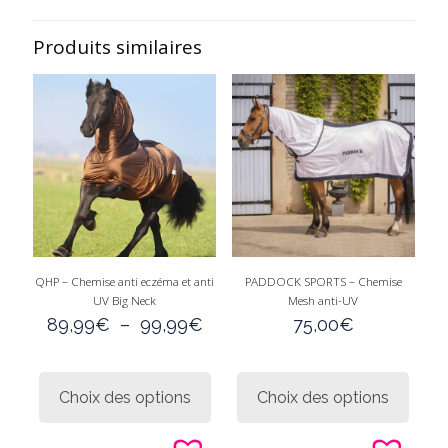
Produits similaires
QHP – Chemise anti eczéma et anti
PADDOCK SPORTS – Chemise
UV Big Neck
Mesh anti-UV
Plage
89,99
€
–
99,99
€
75,00
€
de
prix :
Ce
Ce
89,99€
produit
produi
Choix des options
Choix des options
à
a
a
99,99€
plusieurs
plusie
variations.
variati