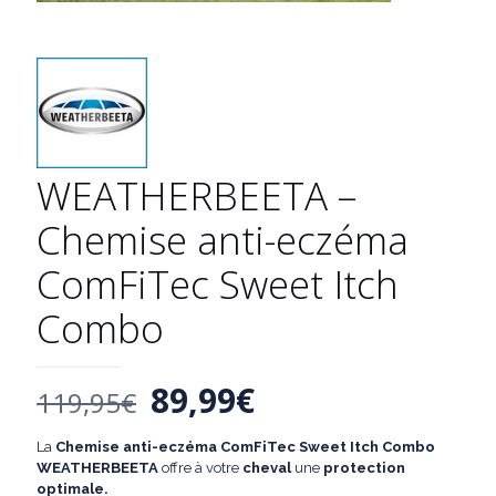
WEATHERBEETA –
Chemise anti-eczéma
ComFiTec Sweet Itch
Combo
Le
Le
89,99
€
119,95
€
prix
prix
La
Chemise anti-eczéma ComFiTec Sweet Itch Combo
initial
actuel
WEATHERBEETA
offre à votre
cheval
une
protection
optimale.