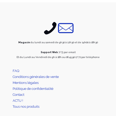
options
peuve
peuvent
être
être
choisi
choisies
sur
sur
la
la
page
page
du
du
produi
produit
Magasin
du lundi au samedi de 9h30 à 12h30 et de 14h00 à 18h30
Support Web
7/7j par email
Et du Lundi au Vendredi de 9h à 18h au 06 45 90 17 72 par téléphone
FAQ
Conditions générales de vente
Mentions légales
Politique de confidentialité
Contact
ACTU !
Tous nos produits