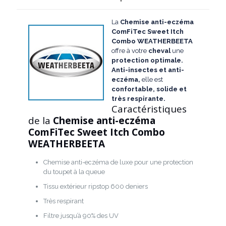
La
Chemise anti-eczéma
ComFiTec Sweet Itch
Combo WEATHERBEETA
offre à votre
cheval
une
protection optimale.
Anti-insectes et anti-
eczéma,
elle est
confortable, solide et
très respirante.
Caractéristiques
de la
Chemise anti-eczéma
ComFiTec Sweet Itch Combo
WEATHERBEETA
Chemise anti-eczéma de luxe pour une protection
du toupet à la queue
Tissu extérieur ripstop 600 deniers
Très respirant
Filtre jusqu’à 90% des UV