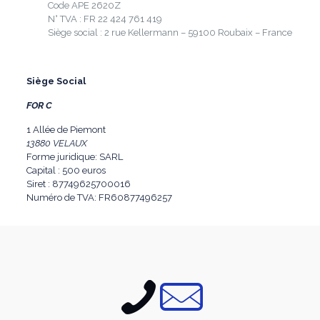
Code APE 2620Z
N° TVA : FR 22 424 761 419
Siège social : 2 rue Kellermann – 59100 Roubaix – France
Siège Social
FOR C
1 Allée de Piemont
13880 VELAUX
Forme juridique: SARL
Capital : 500 euros
Siret : 87749625700016
Numéro de TVA: FR60877496257