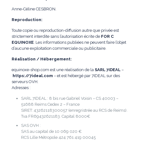
Anne-Céline CESBRON.
Reproduction:
Toute copie ou reproduction-diffusion autre que privée est
strictement interdite sans l’autorisation écrite de
FOR C
EQUINOXE
. Les informations publiées ne peuvent faire l’objet
d’aucune exploitation commerciale ou publicitaire.
Réalisation / Hébergement:
equinoxe-shop.com est une réalisation de la
SARL 7IDEAL
–
https://7ideal.com
– et est hébergé par 7IDEAL sur des
serveurs OVH.
Adresses :
SARL 7IDEAL : 8 bis rue Gabriel Voisin – CS 40003 –
51688 Reims Cedex 2 – France
SIRET: 43262118300057 (enregristrée au RCS de Reims).
Tva FR69432621183. Capital 8000€
SAS OVH :
SAS au capital de 10 069 020 €
RCS Lille Métropole 424 761 419 00045