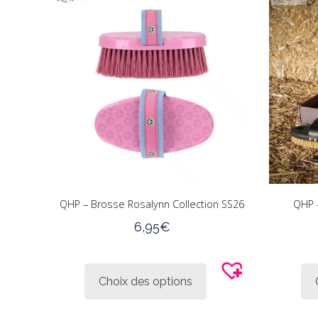
Les
options
peuvent
être
choisies
sur
la
page
du
produit
QHP – Brosse Rosalynn Collection SS26
QHP 
6,95
€
Ce
produit
Choix des options
a
plusieurs