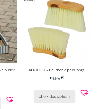
options
peuvent
être
choisies
sur
la
page
du
produit
ble buddy
KENTUCKY – Bouchon à poils longs
19,99
€
Ce
produit
Ce
Choix des options
a
produit
plusieurs
a