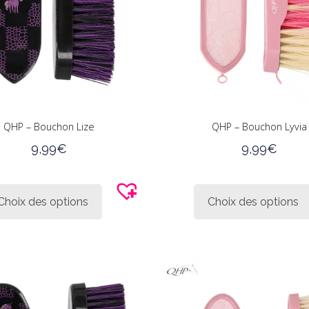
QHP – Bouchon Lize
QHP – Bouchon Lyvia
9,99
€
9,99
€
Ce
produit
Choix des options
Choix des options
a
plusieurs
variations.
Les
options
peuvent