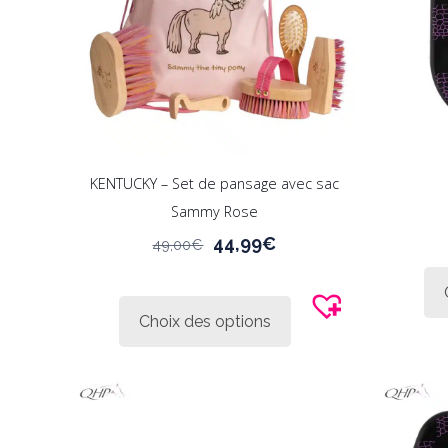
KENTUCKY – Set de pansage avec sac
Sammy Rose
Le
Le
44,99
€
49,00
€
prix
prix
Ce
initial
actuel
produit
était :
est :
Choix des options
a
49,00€.
44,99€.
plusieurs
variations.
Les
options