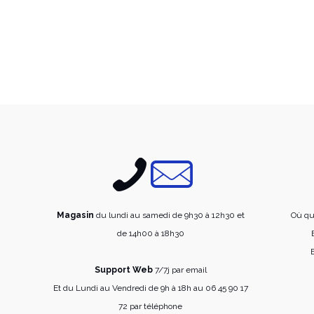
variations.
Les
options
peuvent
être
choisies
sur
la
page
du
produit
Magasin
du lundi au samedi de 9h30 à 12h30 et
Où qu
de 14h00 à 18h30
E
Support Web
7/7j par email
Et du Lundi au Vendredi de 9h à 18h au 06 45 90 17
72 par téléphone