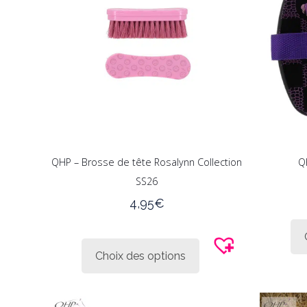
peuvent
être
choisies
sur
la
page
du
produit
QHP – Brosse de tête Rosalynn Collection
Q
SS26
4,95
€
Ce
produit
Choix des options
a
plusieurs
variations.