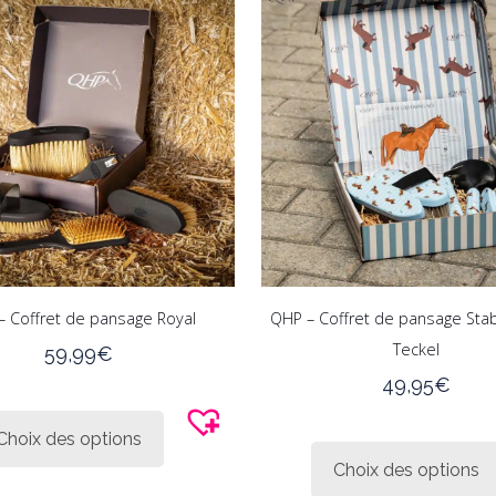
options
peuvent
être
choisies
sur
la
page
du
produit
– Coffret de pansage Royal
QHP – Coffret de pansage Sta
Teckel
59,99
€
49,95
€
Ce
produit
Choix des options
a
Choix des options
plusieurs