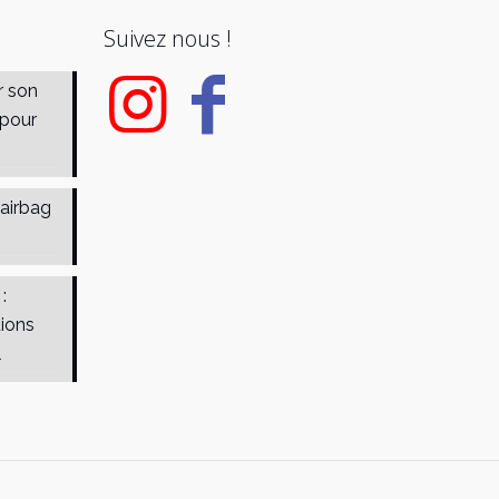
Suivez nous !
r son
 pour
 airbag
:
tions
l