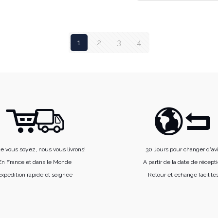
variations.
Les
options
1
2
3
4
peuvent
être
choisies
sur
la
page
du
produit
e vous soyez, nous vous livrons!
30 Jours pour changer d'av
En France et dans le Monde
A partir de la date de récept
xpédition rapide et soignée
Retour et échange facilité