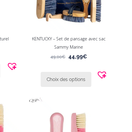
turel
KENTUCKY – Set de pansage avec sac
Sammy Marine
Le
Le
44,99
€
49,00
€
prix
prix
Ce
initial
actuel
produit
était :
est :
Choix des options
a
49,00€.
44,99€.
plusieurs
variations.
Les
options
peuvent
être