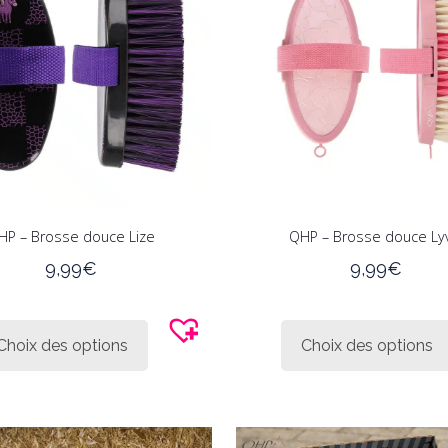
être
choisies
sur
la
page
du
produit
HP – Brosse douce Lize
QHP – Brosse douce Ly
9,99
€
9,99
€
Ce
produit
Choix des options
Choix des options
a
plusieurs
variations.
Les