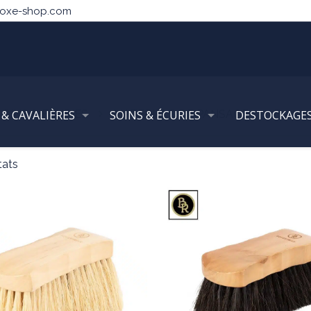
noxe-shop.com
 & CAVALIÈRES
SOINS & ECURIES
SOINS & ÉCURIES
MATERIELS DE PANSAGE
DESTOCKAGE
Brosse
tats