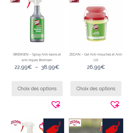
BREMSEN – Spray Anti-taons et
ZEDAN – Gel Anti-mouches et Anti-
anti-tiques Bremsen
UV
Plage
22,99
€
–
38,99
€
26,99
€
de
prix :
Ce
Ce
22,99€
produit
produi
Choix des options
Choix des options
à
a
a
38,99€
plusieurs
plusie
variations.
variati
Les
Les
options
option
peuvent
peuve
être
être
choisies
choisi