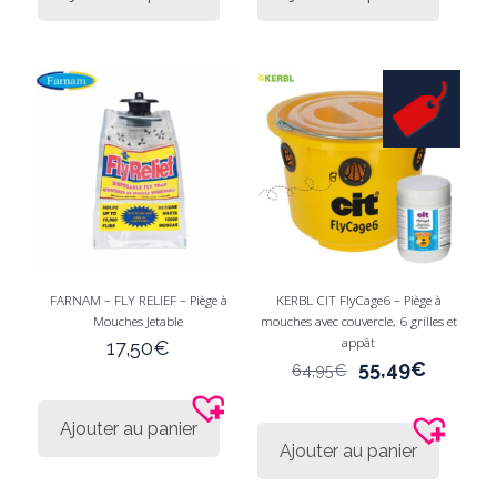
FARNAM – FLY RELIEF – Piège à
KERBL CIT FlyCage6 – Piège à
Mouches Jetable
mouches avec couvercle, 6 grilles et
appât
17,50
€
Le
Le
55,49
€
64,95
€
prix
prix
initial
actuel
Ajouter au panier
était :
est :
Ajouter au panier
64,95€.
55,49€.