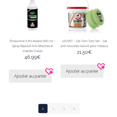
sur
la
page
du
produi
Émouchine X-Pro Ravene 900 ml –
LEOVET – Gel Tam Tam Vet – Gel
Spray Répulsif Anti-Mouches et
anti-mouches naturel pour chevaux
Insectes Cheval
21,50
€
46,99
€
Ajouter au panier
Ajouter au panier
1
2
3
4