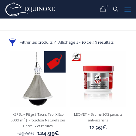
0
Filtrer les produits
Affichage 1 - 16 de 49 résultats
Afficher seulement les produits en promo
En stock seulement
Prix
Marque
6€
150€
KERBL – Piège à Taons TaonX Eco
LEOVET – Baume SOS parasite
5000 m² | Protection Naturelle des
anti-acariens
Chevaux et Pâtures
12,99
€
Le
Le
124,99
€
149,00
€