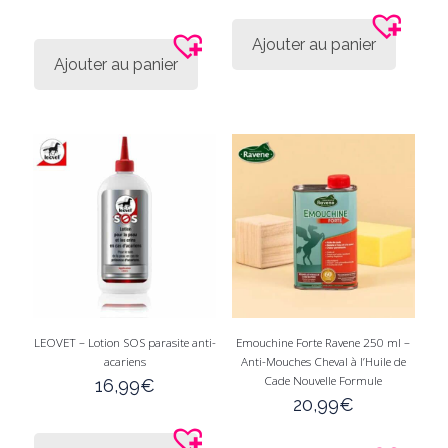
prix
prix
Afficher seulement les produits en promo
initial
actuel
En stock seulement
Ajouter au panier
était :
est :
Ajouter au panier
149,00€.
124,99€.
LEOVET – Lotion SOS parasite anti-
Emouchine Forte Ravene 250 ml –
acariens
Anti-Mouches Cheval à l’Huile de
Cade Nouvelle Formule
16,99
€
20,99
€