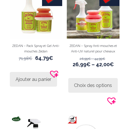
sur
sur
la
la
page
page
du
du
produit
produi
ZEDAN – Pack Spray et Gel Anti-
ZEDAN – Spray Anti-mouches et
mouches Zedan
Anti-UV naturel pour chevaux
Le
Le
64,79
€
71,98
€
26,99
€
–
44,99
€
prix
prix
26,99
€
–
42,00
€
initial
actuel
était :
est :
Ce
Ajouter au panier
71,98€.
64,79€.
produi
Choix des options
a
plusie
variati
Les
option
peuve
être
choisi