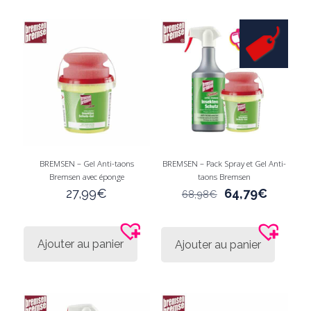
BREMSEN – Gel Anti-taons
BREMSEN – Pack Spray et Gel Anti-
Bremsen avec éponge
taons Bremsen
Le
Le
27,99
€
64,79
€
68,98
€
prix
prix
initial
actuel
était :
est :
Ajouter au panier
Ajouter au panier
68,98€.
64,79€