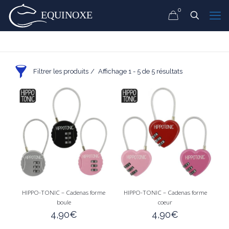
0
Filtrer les produits
Affichage 1 - 5 de 5 résultats
HIPPO-TONIC – Cadenas forme
HIPPO-TONIC – Cadenas forme
boule
coeur
4,90
€
4,90
€