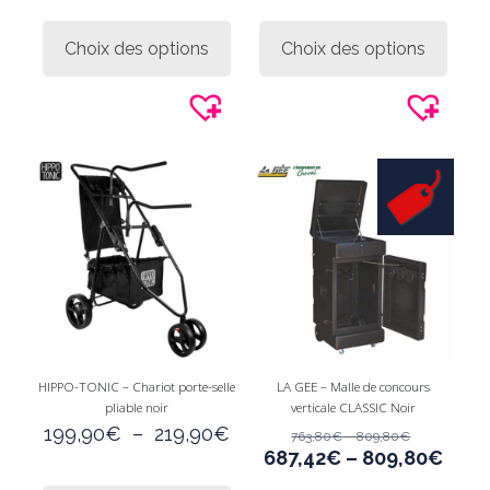
Ce
Ce
produit
produi
Choix des options
Choix des options
a
a
plusieurs
plusie
variations.
variati
Les
Les
options
option
peuvent
peuve
être
être
choisies
choisi
sur
sur
la
la
page
page
du
du
produit
produi
HIPPO-TONIC – Chariot porte-selle
LA GEE – Malle de concours
pliable noir
verticale CLASSIC Noir
Plage
199,90
€
–
219,90
€
763,80
€
–
809,80
€
de
687,42
€
–
809,80
€
prix :
Ce