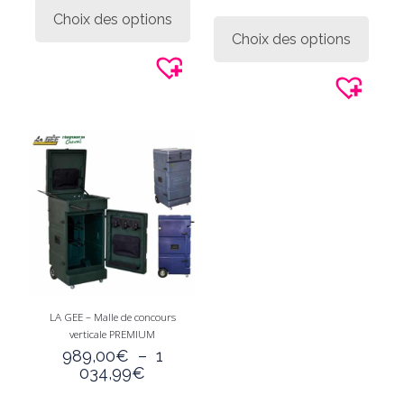
199,90€
produit
Ce
Choix des options
à
a
produi
219,90€
Choix des options
plusieurs
a
variations.
plusie
Les
variati
options
Les
peuvent
option
être
peuve
choisies
être
sur
choisi
la
sur
page
la
du
page
produit
du
produi
LA GEE – Malle de concours
verticale PREMIUM
989,00
€
–
1
Plage
034,99
€
de