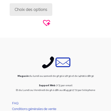
prix :
Ce
989,00€
produit
Choix des options
à
a
1
plusieurs
034,99€
variations.
Les
options
peuvent
être
choisies
sur
la
page
du
produit
Magasin
du lundi au samedi de 9h30 à 12h30 et de 14h00 à 18h30
Support Web
7/7j par email
Et du Lundi au Vendredi de 9h à 18h au 06 45 90 17 72 par téléphone
FAQ
Conditions générales de vente