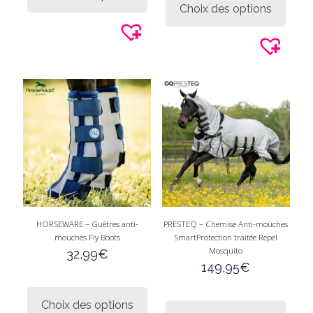
Choix des options
60,00€.
49,99€
plusieurs
a
variations.
plusie
Les
variati
options
Les
peuvent
option
être
peuve
choisies
être
sur
choisi
la
sur
page
la
du
page
produit
du
produi
HORSEWARE – Guêtres anti-
PRESTEQ – Chemise Anti-mouches
mouches Fly Boots
SmartProtection traitée Repel
Mosquito
32,99
€
149,95
€
Ce
produit
Ce
Choix des options
a
produi