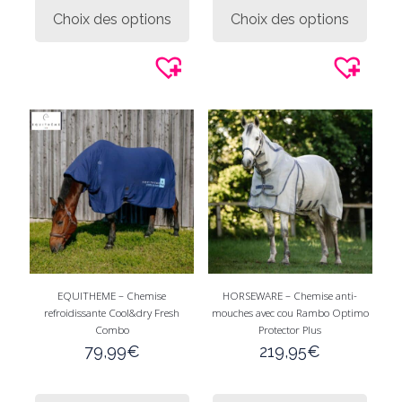
produit
produi
Choix des options
Choix des options
a
a
plusieurs
plusie
variations.
variati
Les
Les
options
option
peuvent
peuve
être
être
choisies
choisi
sur
sur
la
la
page
page
du
du
produit
produi
EQUITHEME – Chemise
HORSEWARE – Chemise anti-
refroidissante Cool&dry Fresh
mouches avec cou Rambo Optimo
Combo
Protector Plus
79,99
€
219,95
€
Ce
Ce