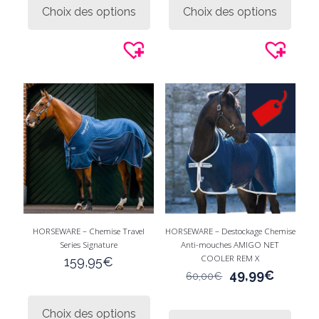
produit
produi
Choix des options
Choix des options
a
a
plusieurs
plusie
variations.
variati
Les
Les
options
option
peuvent
peuve
être
être
choisies
choisi
sur
sur
la
la
page
page
du
du
produit
produi
HORSEWARE – Chemise Travel
HORSEWARE – Destockage Chemise
Series Signature
Anti-mouches AMIGO NET
COOLER REM X
159,95
€
Le
Le
49,99
€
60,00
€
prix
prix
Ce
initial
actuel
produit
Ce
Choix des options
était :
est :
a
produi