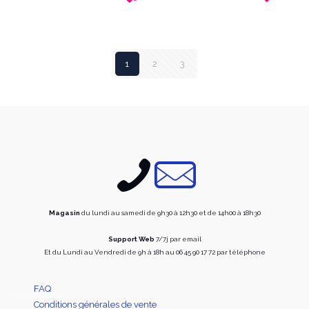
option
options
peuve
peuvent
être
être
choisi
choisies
1
2
3
sur
sur
la
la
page
page
du
du
produi
produit
Magasin
du lundi au samedi de 9h30 à 12h30 et de 14h00 à 18h30
Support Web
7/7j par email
Et du Lundi au Vendredi de 9h à 18h au 06 45 90 17 72 par téléphone
FAQ
Conditions générales de vente