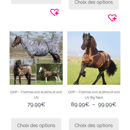
Choix des options
plusieurs
a
variations.
plusie
Les
variati
options
Les
peuvent
option
être
peuve
choisies
être
sur
choisi
la
sur
page
la
du
page
produit
du
produi
QHP – Chemise anti eczéma et anti
QHP – Chemise anti eczéma et anti
UV
UV Big Neck
Plag
79,99
€
89,99
€
–
99,99
€
de
prix :
Ce
Ce
89,9
produit
produi
Choix des options
Choix des options
à
a
a