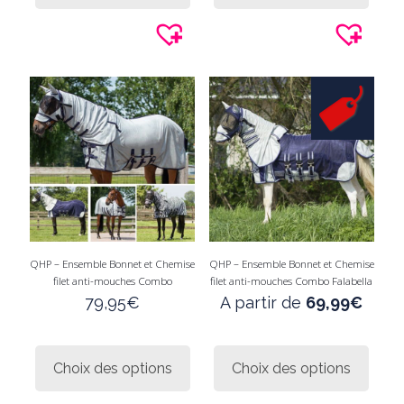
99,9
plusieurs
plusie
variations.
variati
Les
Les
options
option
peuvent
peuve
être
être
choisies
choisi
sur
sur
la
la
page
page
du
du
produit
produi
QHP – Ensemble Bonnet et Chemise
QHP – Ensemble Bonnet et Chemise
filet anti-mouches Combo
filet anti-mouches Combo Falabella
79,95
€
A partir de
69,99
€
Ce
Ce
produit
produi
Choix des options
Choix des options
a
a
plusieurs
plusie