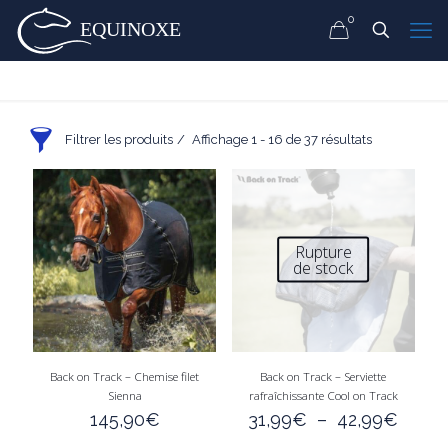
0
Filtrer les produits
Affichage 1 - 16 de 37 résultats
Afficher seulement les produits en promo
En stock seulement
Rupture
de stock
Marque
Coupe Couverture
Taille couverture
Taille Cheval
Couleur
Grammage
Back on Track – Chemise filet
Back on Track – Serviette
Sienna
rafraîchissante Cool on Track
Prix
Plage
145,90
€
31,99
€
–
42,99
€
23€
220€
de