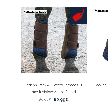
variations.
Les
options
peuvent
être
choisies
sur
la
page
du
produit
Back on Track – Guêtres Fermées 3D
Back on 
mesh Airflow Marine Cheval
Le
Le
62,99
€
89,99
€
prix
prix