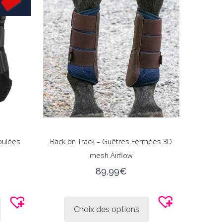
oulées
Back on Track – Guêtres Fermées 3D
mesh Airflow
e
89,99
€
rix
Ce
Ce
ctuel
produit
produit
st :
Choix des options
a
a