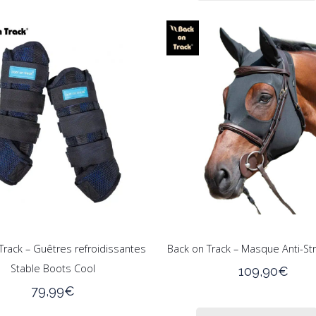
99,99€.
6
plusieurs
variations.
Les
options
peuvent
être
choisies
sur
la
page
du
produit
Track – Guêtres refroidissantes
Back on Track – Masque Anti-Str
Stable Boots Cool
109,90
€
79,99
€