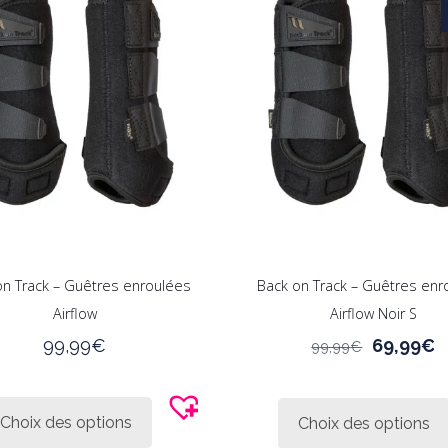
on Track – Guêtres enroulées
Back on Track – Guêtres enr
Airflow
Airflow Noir S
Le
L
99,99
€
69,99
€
99,99
€
prix
p
Ce
initial
a
produit
était :
e
Choix des options
Choix des options
a