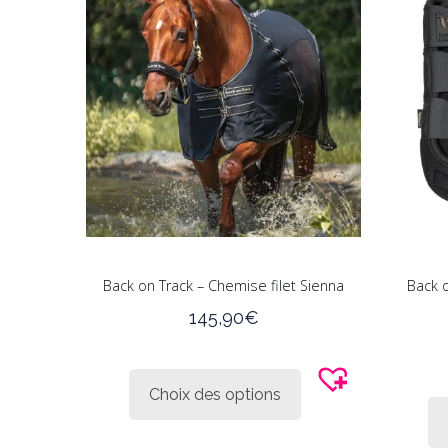
Back on Track – Chemise filet Sienna
Back 
145,90
€
Ce
produit
Choix des options
a
plusieurs