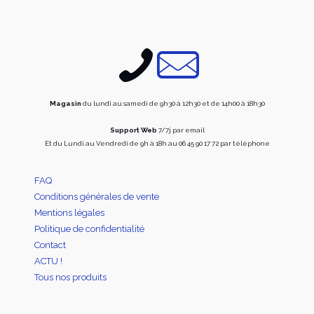
peuvent
être
choisies
sur
la
page
du
produit
Magasin
du lundi au samedi de 9h30 à 12h30 et de 14h00 à 18h30
Support Web
7/7j par email
Et du Lundi au Vendredi de 9h à 18h au 06 45 90 17 72 par téléphone
FAQ
Conditions générales de vente
Mentions légales
Politique de confidentialité
Contact
ACTU !
Tous nos produits