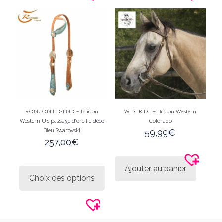
options
option
peuvent
peuve
être
être
choisies
choisi
sur
sur
la
la
page
page
du
du
produit
produi
RONZON LEGEND – Bridon
WESTRIDE – Bridon Western
Western US passage d’oreille déco
Colorado
Bleu Swarovski
59,99
€
257,00
€
Ce
Ajouter au panier
produit
Choix des options
a
plusieurs
variations.
Les
options