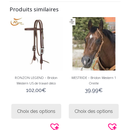
être
être
Produits similaires
choisies
choisi
sur
sur
la
la
page
page
du
du
produit
produi
RONZON LEGEND – Bridon
WESTRIDE – Bridon Western 1
Western US de travail déco
Oreille
102,00
€
39,99
€
Ce
Ce
produit
produi
Choix des options
Choix des options
a
a
plusieurs
plusie
variations.
variati
Les
Les