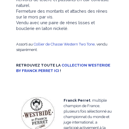
naturel.
Fermeture des montants et attaches des rênes
sur le mors par vis.
Vendu avec une paire de rênes lisses et
bouclerie en laiton nickelé.
Assorti au
Collier de Chasse Western Two Tone
, vendu
séparément.
RETROUVEZ TOUTE LA
COLLECTION WESTERIDE
BY FRANCK PERRET ICI
!
Franck Perret
, multiple
champion de France,
plusieurs fois sélectionné au
championnat du monde et
juge international, a
participé activement à la