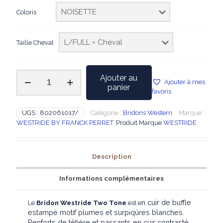
Coloris
Taille Cheval
quantité
Ajouter au
Ajouter à mes
de
panier
favoris
WESTRIDE
-
Bridon
UGS :
802061017/
Catégorie :
Bridons Western
Marque :
Western
WESTRIDE BY FRANCK PERRET
Produit Marque
WESTRIDE
Two
Tone
Description
Informations complémentaires
n cuir de buffle
Le
Bridon Westride Two Tone
est e
estampé motif plumes et surpiqûres blanches.
Renforts de têtière et passants en cuir contrasté