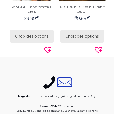
WESTRIDE – Bridon Western 1
NORTON PRO – Side Pull Confort
Oreille
tout cuir
39,99
€
69,99
€
Ce
Ce
produit
produi
Choix des options
Choix des options
a
a
plusieurs
plusie
variations.
variati
Les
Les
options
option
peuvent
peuve
être
être
choisies
choisi
sur
sur
la
la
page
page
du
du
produit
produi
Magasin
du lundi au samedi de 9h30 à 12h30 et de 14h00 à 18h30
Support Web
7/7j par email
Et du Lundi au Vendredi de 9h à 18h au 06 45 90 17 72 par téléphone