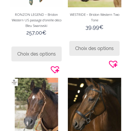
RONZON LEGEND – Bridon
WESTRIDE – Bridon Western Two
Western US passage d’oreille déco
Tone
Bleu Swarovski
39,99
€
257,00
€
Ce
Ce
produi
Choix des options
produit
a
Choix des options
a
plusie
plusieurs
variati
variations.
Les
Les
option
options
peuve
peuvent
être
être
choisi
choisies
sur
sur
la
la
page
page
du
du
produi
produit