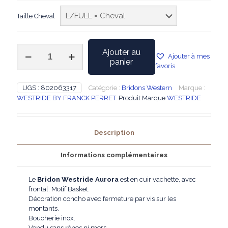
Taille Cheval
quantité
Ajouter au
Ajouter à mes
de
panier
favoris
WESTRIDE
-
Bridon
UGS :
802063317
Catégorie :
Bridons Western
Marque :
Western
WESTRIDE BY FRANCK PERRET
Produit Marque
WESTRIDE
Aurora
Description
Informations complémentaires
Le
Bridon Westride Aurora
est en cuir vachette, avec
frontal. Motif Basket.
Décoration concho avec fermeture par vis sur les
montants.
Boucherie inox.
Vendu sans rênes ni mors.