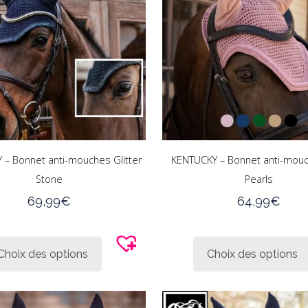
peuvent
être
choisies
sur
la
page
du
produit
 – Bonnet anti-mouches Glitter
KENTUCKY – Bonnet anti-mouc
Stone
Pearls
69,99
€
64,99
€
Ce
produit
Choix des options
Choix des options
a
plusieurs
variations.