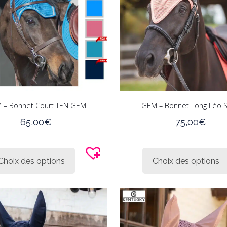
choisies
sur
la
page
du
produit
n stock seulement
 – Bonnet Court TEN GEM
GEM – Bonnet Long Léo 
65,00
€
75,00
€
Ce
produit
Choix des options
Choix des options
a
plusieurs
variations.
Les
options