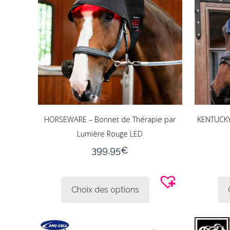
peuvent
être
choisies
sur
la
page
du
produit
HORSEWARE – Bonnet de Thérapie par
KENTUCKY
Lumière Rouge LED
399,95
€
Ce
produit
Choix des options
a
plusieurs
variations.