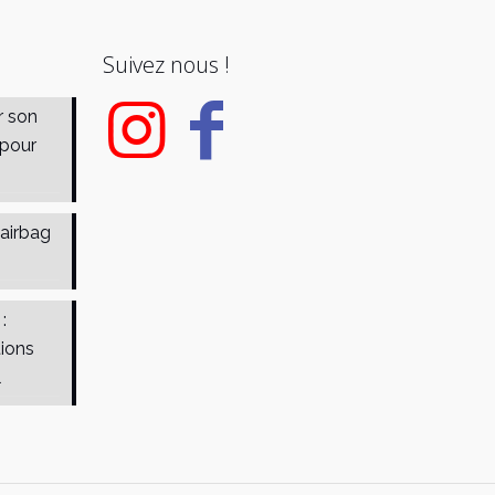
Suivez nous !
r son
 pour
 airbag
:
tions
l