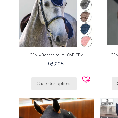
choisies
sur
la
page
du
produit
Afficher seulement les produits en promo
E
GEM – Bonnet court LOVE GEM
GEM
65,00
€
Ce
produit
Choix des options
a
plusieurs
variations.
Les
options