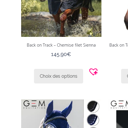
Back on Track – Chemise filet Sienna
Back on T
145,90
€
Ce
produit
Choix des options
a
plusieurs
variations.
Les
options
peuvent
être