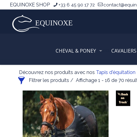
EQUINOXE SHOP
+33 6 45 90 17 72
contact@equi
CHEVAL & PONEY
Accueil
CAVALIERS
CHE
Découvrez nos produits avec nos
Tapis d'équitation
Filtrer les produits
Affichage 1 - 16 de 70 résul
Afficher seulement les produits en promo
E
Marque
Taille ch
Prix
7€
400€