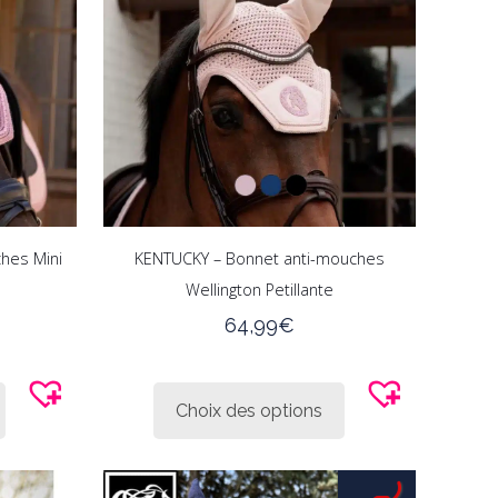
peuvent
peuvent
être
être
choisies
choisies
sur
sur
la
la
page
page
du
du
produit
produit
hes Mini
KENTUCKY – Bonnet anti-mouches
Wellington Petillante
64,99
€
Ce
Ce
produit
produit
Choix des options
a
a
plusieurs
plusieurs
variations.
variations.