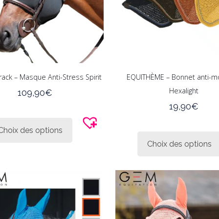
rack – Masque Anti-Stress Spirit
EQUITHÈME – Bonnet anti-
Hexalight
109,90
€
19,90
€
Ce
produit
Choix des options
a
Choix des options
plusieurs
variations.
Les
options
peuvent
être