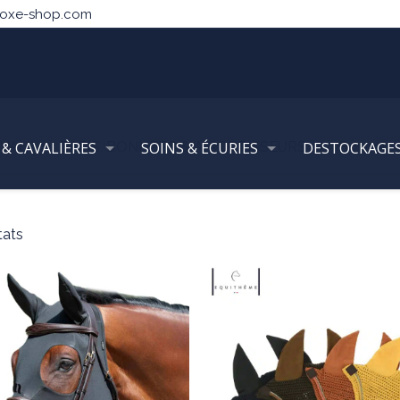
noxe-shop.com
 & CAVALIÈRES
VAL
TAPIS, BONNETS & AMORTISSEURS
SOINS & ÉCURIES
DESTOCKAGE
Bonnets a
tats
n stock seulement
Coloris
eval