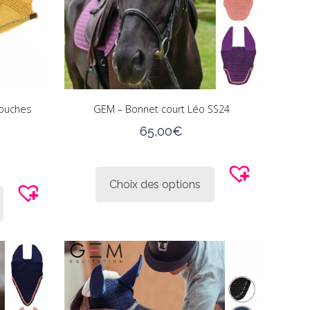
mouches
GEM – Bonnet court Léo SS24
65,00
€
Ce
produit
Ce
Choix des options
a
produit
plusieurs
a
variations.
plusieurs
Les
variations.
options
Les
peuvent
options
être
peuvent