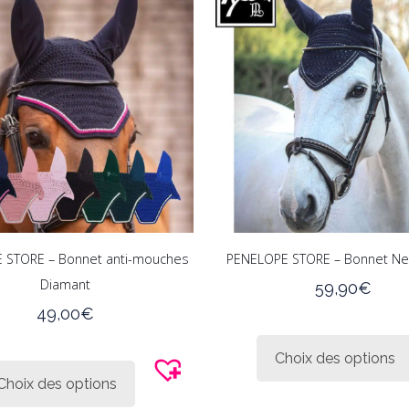
Les
options
peuvent
être
choisies
sur
la
page
du
produit
 STORE – Bonnet anti-mouches
PENELOPE STORE – Bonnet Ne
Diamant
59,90
€
49,00
€
Ce
Choix des options
produit
Choix des options
a