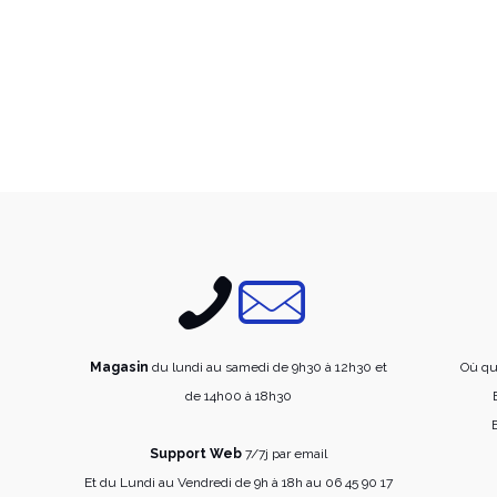
variations.
Les
options
peuvent
être
choisies
sur
la
page
du
produit
Magasin
du lundi au samedi de 9h30 à 12h30 et
Où qu
de 14h00 à 18h30
E
Support Web
7/7j par email
Et du Lundi au Vendredi de 9h à 18h au 06 45 90 17