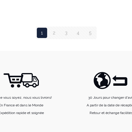
plusieurs
variations.
Les
options
1
2
3
4
5
peuvent
être
choisies
sur
la
page
du
produit
e vous soyez, nous vous livrons!
30 Jours pour changer d'av
En France et dans le Monde
A partir de la date de récept
xpédition rapide et soignée
Retour et échange facilité