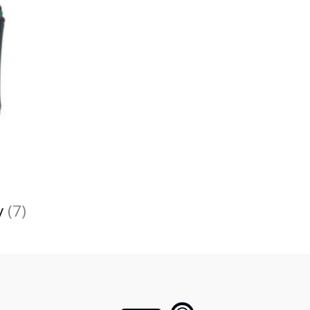
y
(7)