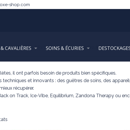
noxe-shop.com
 & CAVALIÈRES
CHEVAL & TEXTILE
SOINS & ÉCURIES
GAMME BIEN-ETRE & EQUIT
DESTOCKAGE
tes, il ont parfois besoin de produits bien spécifiques.
 techniques et innovants : des guêtres de soins, des apparei
 mieux récupérer.
ack on Track, Ice-Vibe, Equilibrium, Zandona Therapy ou enco
tats