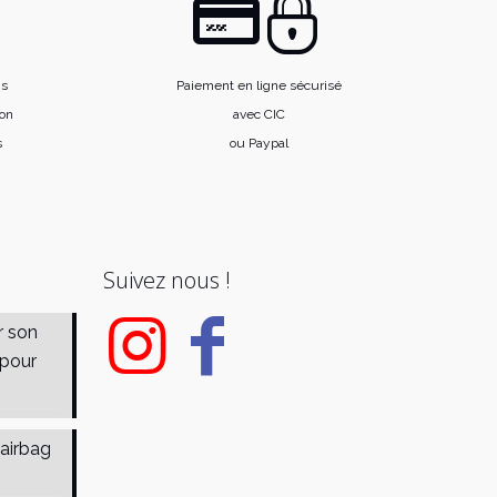
is
Paiement en ligne sécurisé
ion
avec CIC
s
ou Paypal
Suivez nous !
r son
 pour
 airbag