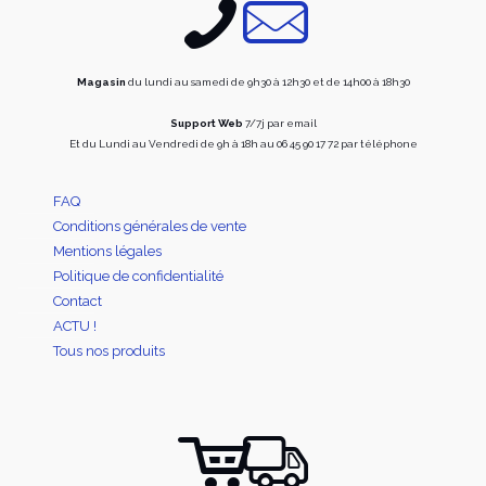
la
la
page
page
du
du
produit
produi
Magasin
du lundi au samedi de 9h30 à 12h30 et de 14h00 à 18h30
Support Web
7/7j par email
Et du Lundi au Vendredi de 9h à 18h au 06 45 90 17 72 par téléphone
FAQ
Conditions générales de vente
Mentions légales
Politique de confidentialité
Contact
ACTU !
Tous nos produits