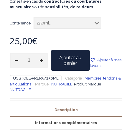
Conseillé en cas de
contractures ou courbatures
40,00€
musculaires
ou de
sensibilités, de raideurs.
Contenance
25,00
€
quantité
Ajouter au
Ajouter à mes
de
panier
favoris
NUTRAGILE
-
Gel
UGS :
GEL-PREPA/250ML
Catégorie :
Membres, tendons &
de
articulations
Marque :
NUTRAGILE
Produit Marque
Massage
NUTRAGILE
chauffant
Préparation
musculaire
Description
Informations complémentaires