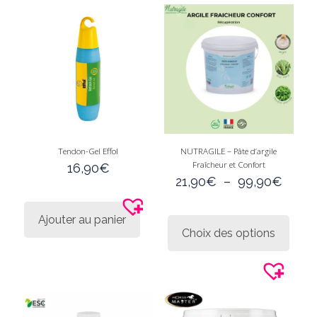
Tendon-Gel Effol
NUTRAGILE – Pâte d’argile
Fraîcheur et Confort
16,90
€
Plage
21,90
€
–
99,90
€
de
prix :
Ce
Ajouter au panier
21,90
produi
Choix des options
à
a
99,9
plusie
variati
Les
option
peuve