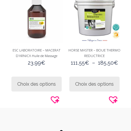
être
choisi
sur
la
page
du
produi
ESC LABORATOIRE – MACERAT
HORSE MASTER – BOUE THERMO
D’ARNICA Huile de Massage
REDUCTRICE
Plag
23,99
€
111,55
€
–
185,50
€
de
prix :
Ce
Ce
111,
produit
produi
Choix des options
Choix des options
à
a
a
185,
plusieurs
plusie
variations.
variati
Les
Les
options
option
peuvent
peuve
être
être
choisies
choisi
sur
sur