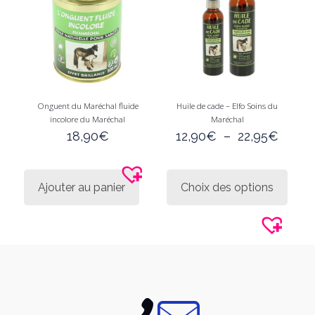
sur
la
page
du
produi
Onguent du Maréchal fluide
Huile de cade – Elfo Soins du
incolore du Maréchal
Maréchal
Plage
18,90
€
12,90
€
–
22,95
€
de
prix :
Ce
12,90
produi
Ajouter au panier
Choix des options
à
a
22,95
plusie
variati
Les
option
peuve
être
choisi
sur
la