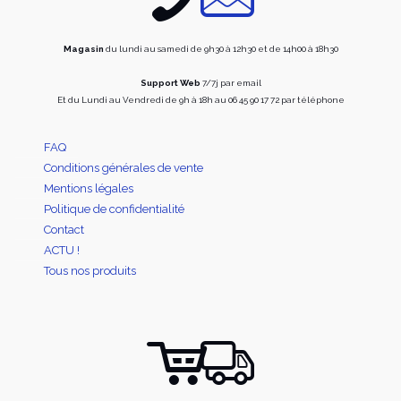
page
du
produi
Magasin
du lundi au samedi de 9h30 à 12h30 et de 14h00 à 18h30
Support Web
7/7j par email
Et du Lundi au Vendredi de 9h à 18h au 06 45 90 17 72 par téléphone
FAQ
Conditions générales de vente
Mentions légales
Politique de confidentialité
Contact
ACTU !
Tous nos produits