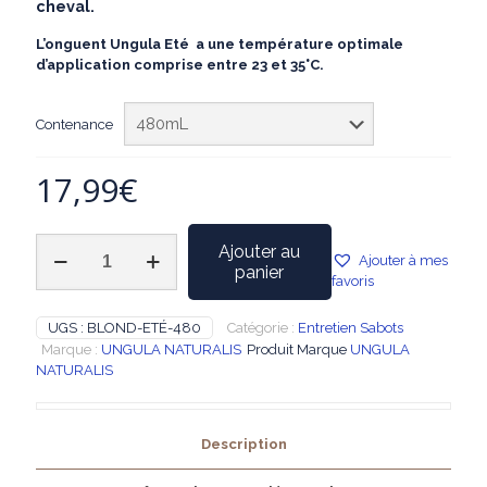
cheval.
L’onguent Ungula Eté a une température optimale
d’application comprise entre 23 et 35°C.
Contenance
17,99
€
quantité
Ajouter au
Ajouter à mes
de
panier
favoris
UNGULA
NATURALIS
-
UGS :
BLOND-ETÉ-480
Catégorie :
Entretien Sabots
Onguent
Marque :
UNGULA NATURALIS
Produit Marque
UNGULA
Blond
NATURALIS
Été
Description