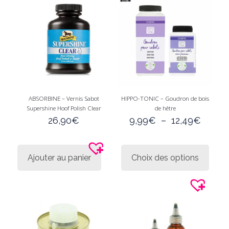
ABSORBINE – Vernis Sabot
HIPPO-TONIC – Goudron de bois
Supershine Hoof Polish Clear
de hêtre
Plage
26,90
€
9,99
€
–
12,49
€
de
prix :
Ce
9,99€
produi
Ajouter au panier
Choix des options
à
a
12,49
plusie
variati
Les
option
peuve
être
choisi