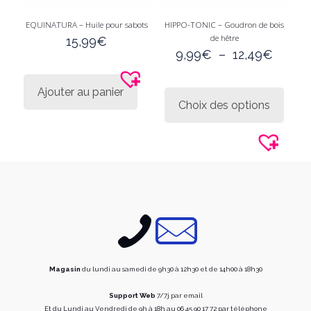
EQUINATURA – Huile pour sabots
HIPPO-TONIC – Goudron de bois
de hêtre
15,99
€
Plage
9,99
€
–
12,49
€
de
prix :
Ce
Ajouter au panier
9,99€
produi
Choix des options
à
a
12,49
plusie
variati
Les
option
peuve
être
choisi
sur
la
page
du
produi
Magasin
du lundi au samedi de 9h30 à 12h30 et de 14h00 à 18h30
Support Web
7/7j par email
Et du Lundi au Vendredi de 9h à 18h au 06 45 90 17 72 par téléphone