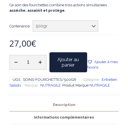
Ce soin des fourchettes combine trois actions simultanées :
assèche, assainit et protège.
Contenance
27,00
€
quantité
Ajouter au
Ajouter à mes
de
panier
favoris
NUTRAGILE
-
Argile
UGS :
SOINS-FOURCHETTES/500GR
Catégorie :
Entretien
Soin
Sabots
Marque :
NUTRAGILE
Produit Marque
NUTRAGILE
des
Fourchettes
Description
Informations complémentaires