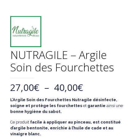
NUTRAGILE – Argile
Soin des Fourchettes
Plage
27,00
€
–
40,00
€
de
L’Argile Soin des Fourchettes
Nutragile d
ésinfecte,
prix :
soigne et protège les fourchettes
et
garantie
ainsi une
27,00€
bonne hygiène du sabot.
à
Ce produit
facile à appliquer au pinceau, est constitué
d’argile bentonite, enrichie à l’huile de cade et au
40,00€
vinaigre blanc.