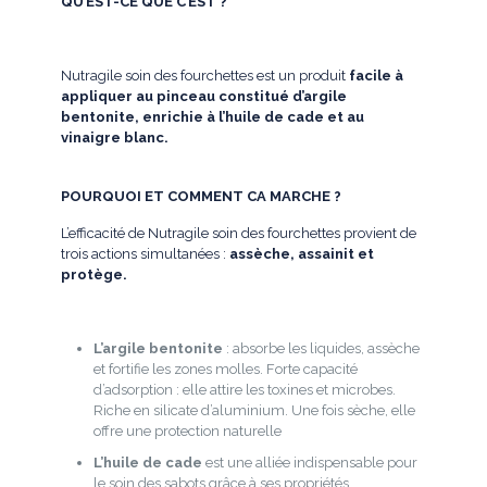
QU’EST-CE QUE C’EST ?
Nutragile soin des fourchettes est un produit
facile à
appliquer au pinceau constitué d’argile
bentonite, enrichie à l’huile de cade et au
vinaigre blanc.
POURQUOI ET COMMENT CA MARCHE ?
L’efficacité de Nutragile soin des fourchettes provient de
trois actions simultanées :
assèche, assainit et
protège.
L’argile bentonite
: absorbe les liquides, assèche
et fortifie les zones molles. Forte capacité
d’adsorption : elle attire les toxines et microbes.
Riche en silicate d’aluminium. Une fois sèche, elle
offre une protection naturelle
L’huile de cade
est une alliée indispensable pour
le soin des sabots grâce à ses propriétés