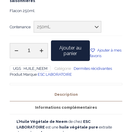
saisonnières
.
Flacon 250ml.
Contenance
quantité
Ajouter au
Ajouter à mes
de
panier
favoris
ESC
LABORATOIRE
-
UGS :
HUILE_NEEM
Catégorie :
Dermites récidivantes
Huile
Produit Marque
ESC LABORATOIRE
Végétale
de
Neem
Description
Informations complémentaires
L’Huile Végétale de Neem
de chez
ESC
LABORATOIRE
est une
huile végétale pure
extraite