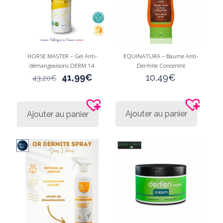
HORSE MASTER – Gel Anti-
EQUINATURA – Baume Anti-
démangeaisons DERM 14
Dermite Concentré
Le
Le
41,99
€
10,49
€
43,20
€
prix
prix
initial
actuel
était :
est :
Ajouter au panier
Ajouter au panier
43,20€.
41,99€.