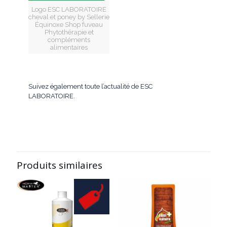
Logo ESC LABORATOIRE
cheval et poney by Sellerie
Équinoxe Shop fuveau
Phytothérapie et
compléments
alimentaires
Suivez également toute l’actualité de ESC
LABORATOIRE
.
Produits similaires