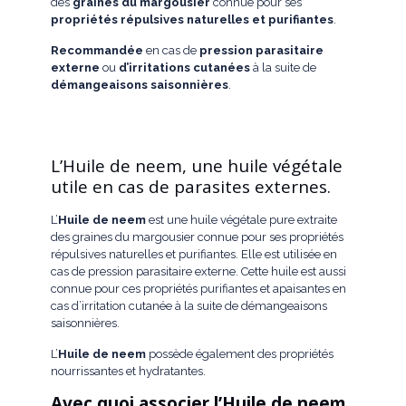
des
graines du margousier
connue pour ses
propriétés répulsives
naturelles et purifiantes
.
Recommandée
en cas de
pression parasitaire
externe
ou
d’irritations cutanées
à la suite de
démangeaisons saisonnières
.
L’Huile de neem, une huile végétale
utile en cas de parasites externes.
L’
Huile de neem
est une huile végétale pure extraite
des graines du margousier connue pour ses propriétés
répulsives naturelles et purifiantes. Elle est utilisée en
cas de pression parasitaire externe. Cette huile est aussi
connue pour ces propriétés purifiantes et apaisantes en
cas d’irritation cutanée à la suite de démangeaisons
saisonnières.
L’
Huile de neem
possède également des propriétés
nourrissantes et hydratantes.
Avec quoi associer l’Huile de neem