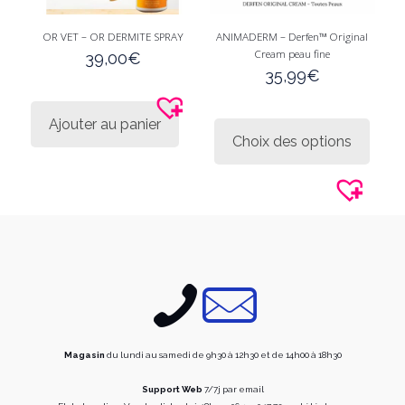
OR VET – OR DERMITE SPRAY
ANIMADERM – Derfen™ Original
Cream peau fine
39,00
€
35,99
€
Ce
Ajouter au panier
produi
Choix des options
a
plusie
variati
Les
option
peuve
être
choisi
sur
la
page
du
produi
Magasin
du lundi au samedi de 9h30 à 12h30 et de 14h00 à 18h30
Support Web
7/7j par email