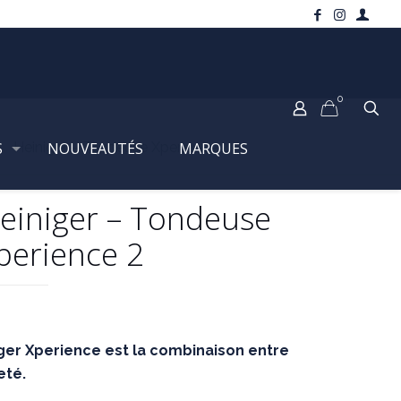
0
S
Heiniger – Tondeuse Xperience 2
NOUVEAUTÉS
MARQUES
einiger – Tondeuse
perience 2
er Xperience est la combinaison entre
eté.