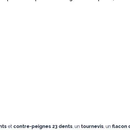
nts
et
contre-peignes 23 dents
, un
tournevis
, un
flacon d