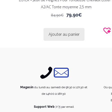
A2/AC Tonte moyenne 2,5 mm
Le
Le
79,90
€
84,90
€
prix
prix
initial
actuel
était :
est :
Ajouter au panier
84,90€.
79,90€.
Magasin
du lundi au samedi de 9h30 à 12h30 et
Où qu
de 14h00 à 18h30
E
Support Web
7/7j par email