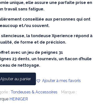
mie unique, elle assure une parfaite prise en
n travail sans fatigue.
culièrement conseillée aux personnes qui ont
beaucoup et/ou souvent.
 silencieuse, la tondeuse Xperience répond à
alité, de forme et de précision.
offret avec un jeu de peignes 31
gnes 23 dents, un tournevis, un flacon d’huile
inceau de nettoyage.
Ajouter au panier
Ajouter à mes favoris
orie :
Tondeuses & Accessoires
Marque :
arque
HEINIGER