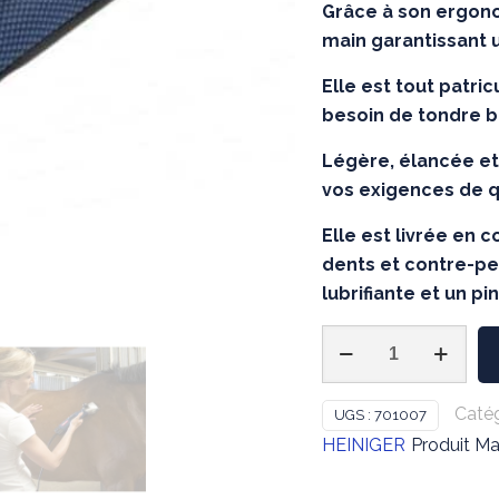
Grâce à son ergono
main garantissant u
Elle est tout patri
besoin de tondre 
Légère, élancée et
vos exigences de qu
Elle est livrée en c
dents et contre-pei
lubrifiante et un p
quantité
de
Heiniger
Catég
UGS :
701007
-
HEINIGER
Produit M
Tondeuse
Xperience