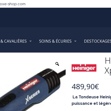
noxe-shop.com
 & CAVALIÈRES
MATERIELS DE PANSAGE
SOINS & ÉCURIES
Tondeuses & Accessoires
DESTOCKAGE
H
X
489,90
€
La Tondeuse Heinig
puissance et légèr