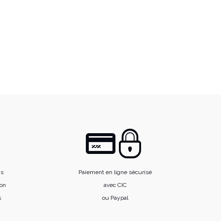
is
Paiement en ligne sécurisé
ion
avec CIC
s
ou Paypal