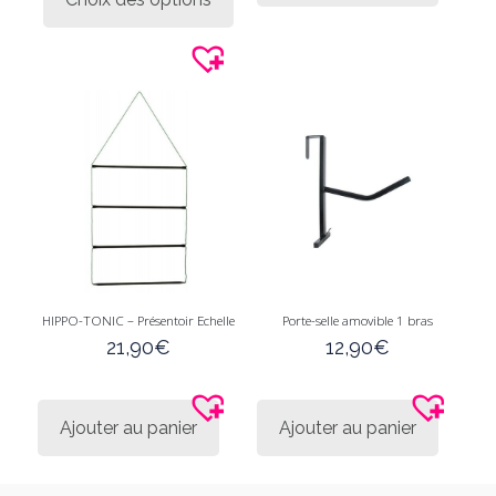
a
plusieurs
variations.
Les
options
peuvent
être
choisies
sur
la
page
du
produit
HIPPO-TONIC – Présentoir Echelle
Porte-selle amovible 1 bras
21,90
€
12,90
€
Ajouter au panier
Ajouter au panier