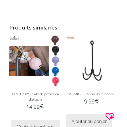
Produits similaires
KENTUCKY – Balle de protection
PREMIERE – Ancre Porte-bridon
d’attache
9,99
€
14,99
€
Ce
Ajouter au panier
produit
Choix des options