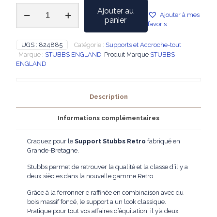
quantité
Ajouter au
Ajouter à mes
de
panier
favoris
Stubbs
–
Support
UGS :
824885
Catégorie :
Supports et Accroche-tout
Stubbs
Marque :
STUBBS ENGLAND
Produit Marque
STUBBS
Retro
ENGLAND
Description
Informations complémentaires
Craquez pour le
Support Stubbs Retro
fabriqué en
Grande-Bretagne.
Stubbs permet de retrouver la qualité et la classe d’il y a
deux siècles dans la nouvelle gamme Retro.
Grâce à la ferronnerie raffinée en combinaison avec du
bois massif foncé, le support a un look classique.
Pratique pour tout vos affaires d’équitation, il y’a deux