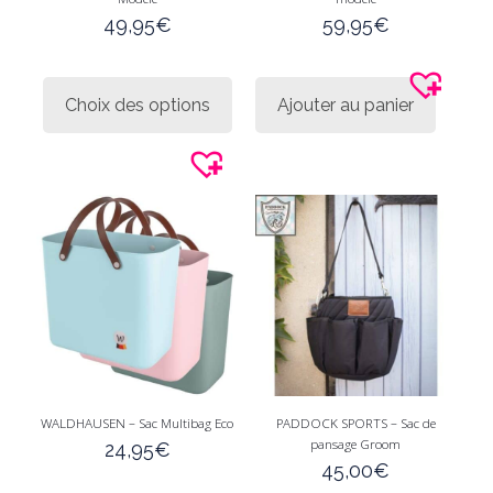
49,95
€
59,95
€
Ce
produit
Choix des options
Ajouter au panier
a
plusieurs
variations.
Les
options
peuvent
être
choisies
sur
la
page
du
produit
WALDHAUSEN – Sac Multibag Eco
PADDOCK SPORTS – Sac de
pansage Groom
24,95
€
45,00
€