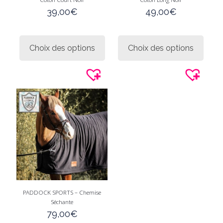
39,00
€
49,00
€
Ce
Ce
produit
produi
Choix des options
Choix des options
a
a
plusieurs
plusie
variations.
variati
Les
Les
options
option
peuvent
peuve
être
être
choisies
choisi
sur
sur
la
la
page
page
du
du
produit
produi
PADDOCK SPORTS – Chemise
Séchante
79,00
€