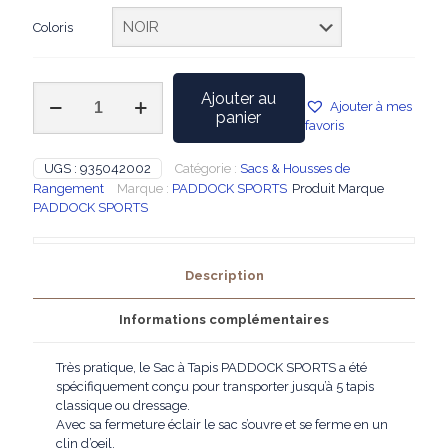
Coloris
quantité
Ajouter au
Ajouter à mes
de
panier
favoris
PADDOCK
SPORTS
-
UGS :
935042002
Catégorie :
Sacs & Housses de
Sac
Rangement
Marque :
PADDOCK SPORTS
Produit Marque
à
PADDOCK SPORTS
Tapis
Description
Informations complémentaires
Très pratique, le Sac à Tapis PADDOCK SPORTS a été
spécifiquement conçu pour transporter jusqu’à 5 tapis
classique ou dressage.
Avec sa fermeture éclair le sac s’ouvre et se ferme en un
clin d’oeil.