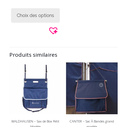
Ce
produit
Choix des options
a
plusieurs
variations.
Les
options
peuvent
être
Produits similaires
choisies
sur
la
page
du
produit
WALDHAUSEN – Sax de Box Petit
CANTER – Sac À Bandes grand
Modèle
modèle