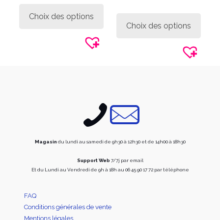
Ce
produit
Ce
Choix des options
a
produi
Choix des options
plusieurs
a
variations.
plusie
Les
variati
options
Les
peuvent
option
être
peuve
choisies
être
sur
choisi
la
sur
page
la
du
page
produit
du
produi
Magasin
du lundi au samedi de 9h30 à 12h30 et de 14h00 à 18h30
Support Web
7/7j par email
Et du Lundi au Vendredi de 9h à 18h au 06 45 90 17 72 par téléphone
FAQ
Conditions générales de vente
Mentions légales