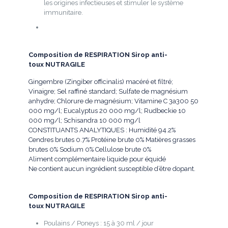
les origines infectieuses et stimuler le système
immunitaire.
Composition de RESPIRATION Sirop anti-
toux
NUTRAGILE
Gingembre (Zingiber officinalis) macéré et filtré;
Vinaigre; Sel raffiné standard; Sulfate de magnésium
anhydre; Chlorure de magnésium; Vitamine C 3a300 50
000 mg/l; Eucalyptus 20 000 mg/l; Rudbeckie 10
000 mg/l; Schisandra 10 000 mg/l
CONSTITUANTS ANALYTIQUES : Humidité 94.2%
Cendres brutes 0.7% Protéine brute 0% Matières grasses
brutes 0% Sodium 0% Cellulose brute 0%
Aliment complémentaire liquide pour équidé
Ne contient aucun ingrédient susceptible d’être dopant.
Composition de RESPIRATION Sirop anti-
toux
NUTRAGILE
Poulains / Poneys : 15 à 30 ml / jour