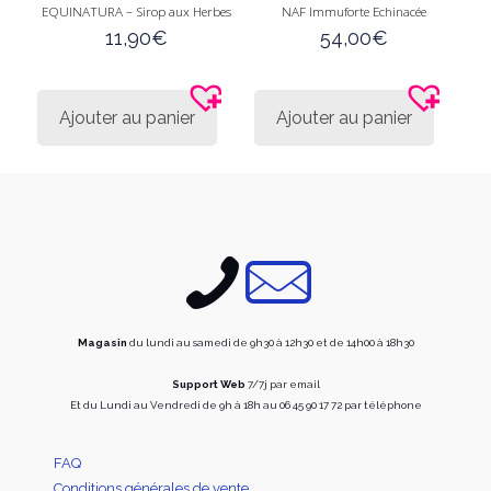
EQUINATURA – Sirop aux Herbes
NAF Immuforte Echinacée
11,90
€
54,00
€
Ajouter au panier
Ajouter au panier
Magasin
du lundi au samedi de 9h30 à 12h30 et de 14h00 à 18h30
Support Web
7/7j par email
Et du Lundi au Vendredi de 9h à 18h au 06 45 90 17 72 par téléphone
FAQ
Conditions générales de vente