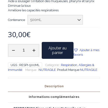
Aide à soulager l’irritation des muqueuses, pharynx et larynx
50,00€
Diminue la toux
Améliore les capacités respiratoires
Contenance
30,00
€
quantité
Ajouter au
Ajouter à mes
de
panier
favoris
NUTRAGILE
-
RESPIRATION
UGS :
RESPI-500ML
Catégorie :
Respiration, Allergies &
Sirop
Immunité
Marque :
NUTRAGILE
Produit Marque
NUTRAGILE
anti-
toux
Description
Informations complémentaires