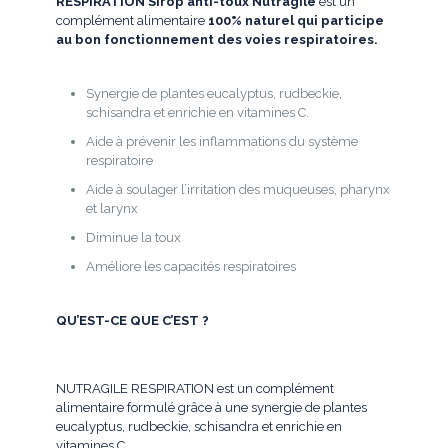
RESPIRATION Sirop anti-toux
Nutragile
est un
complément alimentaire
100% naturel qui p
articipe
au bon fonctionnement des voies respiratoires.
Synergie de plantes eucalyptus, rudbeckie,
schisandra et enrichie en vitamines C.
Aide à prévenir les inflammations du système
respiratoire
Aide à soulager l’irritation des muqueuses, pharynx
et larynx
Diminue la toux
Améliore les capacités respiratoires
QU’EST-CE QUE C’EST ?
NUTRAGILE RESPIRATION est un complément
alimentaire formulé grâce à une synergie de plantes
eucalyptus, rudbeckie, schisandra et enrichie en
vitamines C.