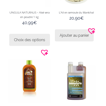
UNGULA NATURALIS – Aloé vera
L’Ail en semoule du Maréchal
en poudre 1 kg
20,90
€
40,99
€
Ce
Ajouter au panier
produit
Choix des options
a
plusieurs
variations.
Les
options
peuvent
être
choisies
sur
la
page
du
produit