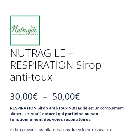
NUTRAGILE –
RESPIRATION Sirop
anti-toux
Plage
30,00
€
–
50,00
€
de
RESPIRATION Sirop anti-toux
Nutragile
est un complément
prix :
alimentaire
100% naturel qui p
articipe au bon
30,00€
fonctionnement des voies respiratoires
à
Aide à prévenir les inflammations du système respiratoire