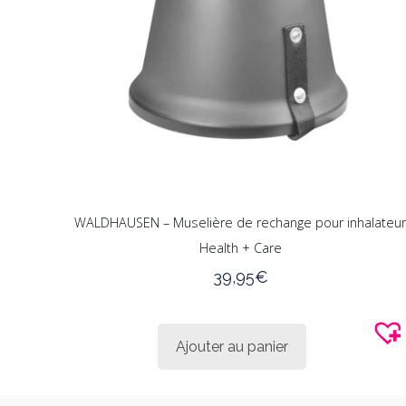
sur
la
page
du
produit
WALDHAUSEN – Muselière de rechange pour inhalateu
Health + Care
39,95
€
Ajouter au panier