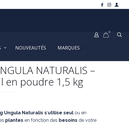
0
e
S
UNGULA NATURALIS – Ail en poudre 1,5 kg
NOUVEAUTÉS
MARQUES
NGULA NATURALIS –
il en poudre 1,5 kg
kg
Ungula Naturalis s
‘
utilise
seul
ou en
res
plantes
en fonction des
besoins
de votre