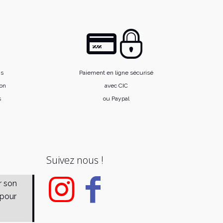
is
Paiement en ligne sécurisé
ion
avec CIC
s
ou Paypal
Suivez nous !
r son
 pour