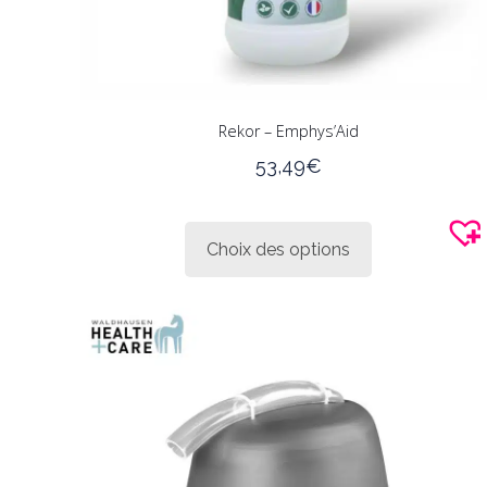
Rekor – Emphys’Aid
53,49
€
Ce
produit
Choix des options
a
plusieurs
variations.
Les
options
peuvent
être
choisies