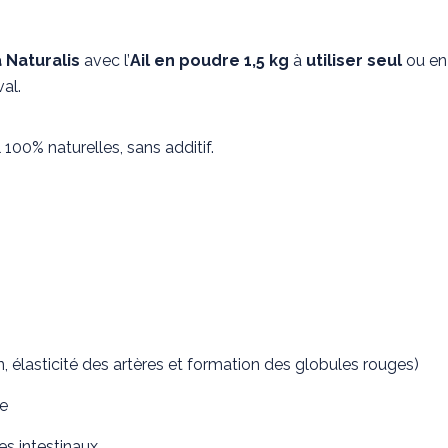
 Naturalis
avec l’
Ail en poudre 1,5 kg
à
utiliser
seul
ou e
al.
 100% naturelles, sans additif.
in, élasticité des artères et formation des globules rouges)
le
es intestinaux