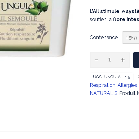
L’Ail
stimule
le
syst
soutien la
flore inte
Contenance
quantité
de
UNGULA
UGS :
UNGU-AIL-1.5
NATURALIS
Respiration, Allergie
-
NATURALIS
Produit
Ail
en
poudre
1,5
kg