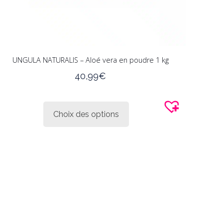
UNGULA NATURALIS – Aloé vera en poudre 1 kg
40,99
€
Ce
produit
Choix des options
a
plusieurs
variations.
Les
options
peuvent
être
choisies