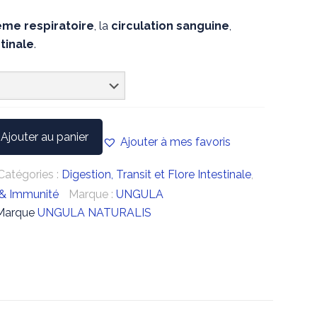
ème
respiratoire
, la
circulation sanguine
,
stinale
.
Ajouter au panier
Ajouter à mes favoris
Catégories :
Digestion, Transit et Flore Intestinale
,
s & Immunité
Marque :
UNGULA
 Marque
UNGULA NATURALIS