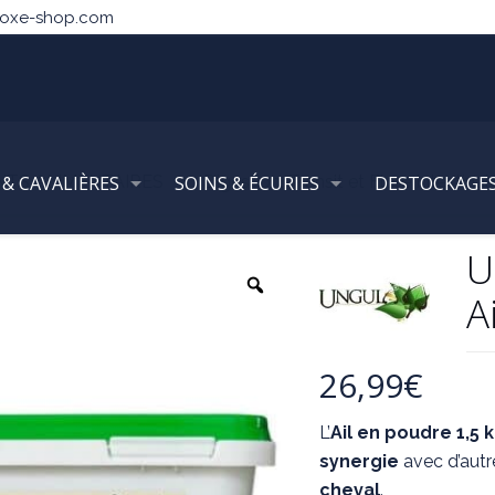
noxe-shop.com
TS ALIMENTAIRES
 & CAVALIÈRES
SOINS & ÉCURIES
Digestion, Transit et Flore Intestinal
DESTOCKAGE
U
A
26,99
€
L’
Ail en poudre 1,5 
synergie
avec d’aut
cheval
.