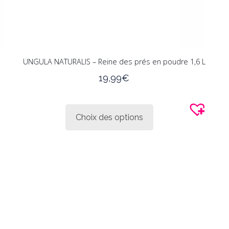
UNGULA NATURALIS – Reine des prés en poudre 1,6 L
19,99
€
Ce
produit
Choix des options
a
plusieurs
variations.
Les
options
peuvent
être
choisies