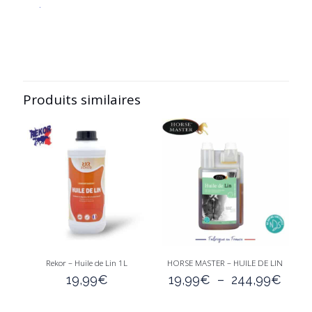
.
Produits similaires
Rekor – Huile de Lin 1L
HORSE MASTER – HUILE DE LIN
Plag
19,99
€
19,99
€
–
244,99
€
de
prix :
Ce
Ce