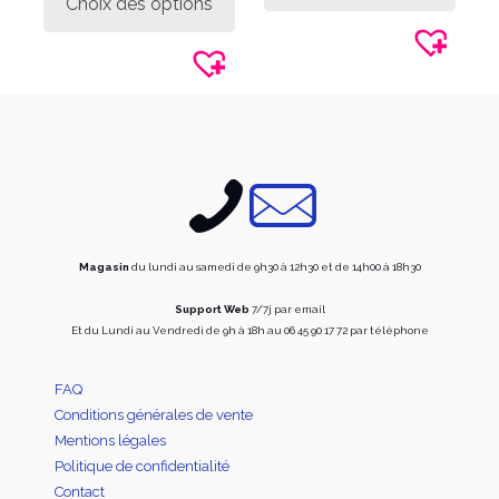
Choix des options
à
165,
a
plusie
319,00€
plusieurs
variati
variations.
Les
Les
option
options
peuve
peuvent
être
être
choisi
choisies
sur
sur
la
la
page
page
du
du
produi
produit
Magasin
du lundi au samedi de 9h30 à 12h30 et de 14h00 à 18h30
Support Web
7/7j par email
Et du Lundi au Vendredi de 9h à 18h au 06 45 90 17 72 par téléphone
FAQ
Conditions générales de vente
Mentions légales
Politique de confidentialité
Contact