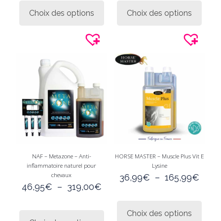
19,9
produit
produi
Choix des options
Choix des options
à
a
a
244,
plusieurs
plusie
variations.
variati
Les
Les
options
option
peuvent
peuve
être
être
choisies
choisi
sur
sur
la
la
page
page
du
du
produit
produi
NAF – Metazone – Anti-
HORSE MASTER – Muscle Plus Vit E
inflammatoire naturel pour
Lysine
chevaux
Plag
36,99
€
–
165,99
€
Plage
de
46,95
€
–
319,00
€
de
prix :
Ce
prix :
36,9
Ce
produi
Choix des options
46,95€
à
produit
a