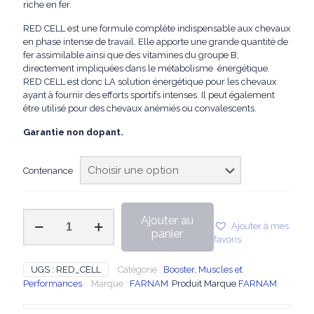
riche en fer.
RED CELL est une formule complète indispensable aux chevaux
en phase intense de travail. Elle apporte une grande quantité de
fer assimilable ainsi que des vitamines du groupe B,
directement impliquées dans le métabolisme énergétique.
RED CELL est donc LA solution énergétique pour les chevaux
ayant à fournir des efforts sportifs intenses. Il peut également
être utilisé pour des chevaux anémiés ou convalescents.
Garantie non dopant.
Contenance
quantité
Ajouter au
Ajouter à mes
de
panier
favoris
FARNAM
-
Red
UGS :
RED_CELL
Catégorie :
Booster, Muscles et
Cell
Performances
Marque :
FARNAM
Produit Marque
FARNAM
Booster