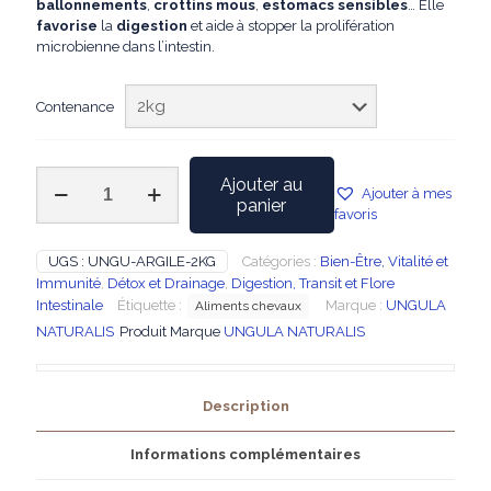
ballonnements
,
crottins mous
,
estomacs sensibles
… Elle
favorise
la
digestion
et aide à stopper la prolifération
microbienne dans l’intestin.
Contenance
quantité
Ajouter au
Ajouter à mes
de
panier
favoris
UNGULA
NATURALIS
-
UGS :
UNGU-ARGILE-2KG
Catégories :
Bien-Être, Vitalité et
Argile
Immunité
,
Détox et Drainage
,
Digestion, Transit et Flore
alimentaire
Intestinale
Étiquette :
Marque :
UNGULA
Aliments chevaux
pour
NATURALIS
Produit Marque
UNGULA NATURALIS
chevaux
2
kg
Description
Informations complémentaires