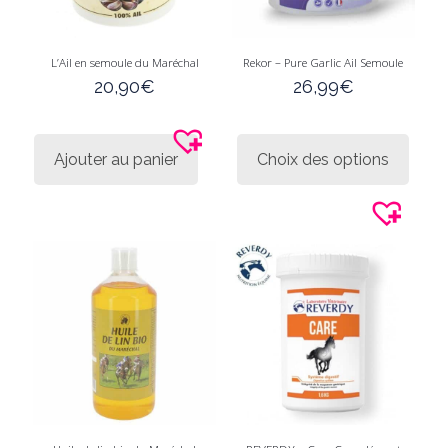
L’Ail en semoule du Maréchal
Rekor – Pure Garlic Ail Semoule
20,90
€
26,99
€
Ce
produi
Ajouter au panier
Choix des options
a
plusie
variati
Les
option
peuve
être
choisi
sur
la
page
du
produi