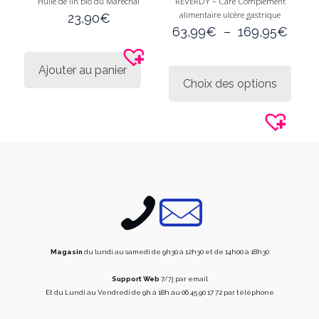
Huile de lin bio du Maréchal
REVERDY – Care Complément
alimentaire ulcère gastrique
23,90
€
Plag
63,99
€
–
169,95
€
de
prix :
Ce
Ajouter au panier
63,9
produi
Choix des options
à
a
169,
plusie
variati
Les
option
peuve
être
choisi
sur
la
page
du
produi
Magasin
du lundi au samedi de 9h30 à 12h30 et de 14h00 à 18h30
Support Web
7/7j par email
Et du Lundi au Vendredi de 9h à 18h au 06 45 90 17 72 par téléphone