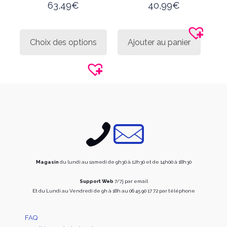
63,49
€
40,99
€
Ce
produit
Choix des options
Ajouter au panier
a
plusieurs
variations.
Les
options
peuvent
être
choisies
sur
la
page
du
produit
Magasin
du lundi au samedi de 9h30 à 12h30 et de 14h00 à 18h30
Support Web
7/7j par email
Et du Lundi au Vendredi de 9h à 18h au 06 45 90 17 72 par téléphone
FAQ