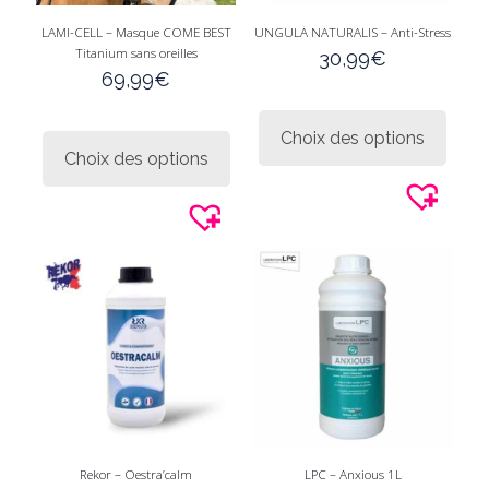
LAMI-CELL – Masque COME BEST
UNGULA NATURALIS – Anti-Stress
Titanium sans oreilles
30,99
€
69,99
€
Ce
Ce
produi
Choix des options
produit
a
Choix des options
a
plusie
plusieurs
variati
variations.
Les
Les
option
options
peuve
peuvent
être
être
choisi
choisies
sur
sur
la
la
page
page
du
du
produi
produit
Rekor – Oestra’calm
LPC – Anxious 1L