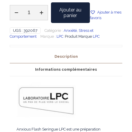
quantité
Ajouter au
Ajouter à mes
de
panier
favoris
LPC
-
Anxious
UGS :
392067
Catégorie :
Anxiété, Stress et
Flash
Comportement
Marque :
LPC
Produit Marque
LPC
Seringue
Description
Informations complémentaires
Anxious Flash Seringue LPC est une préparation