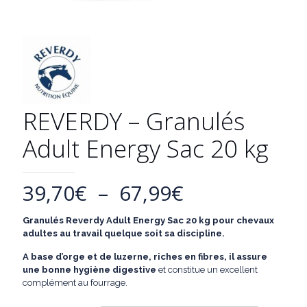
REVERDY – Granulés
Adult Energy Sac 20 kg
Plage
39,70
€
–
67,99
€
de
Granulés Reverdy Adult Energy Sac 20 kg
pour chevaux
prix :
adultes au travail quelque soit sa discipline.
39,70€
A base d’orge et de luzerne, riches en fibres, il assure
à
une bonne hygiène digestive
et constitue un excellent
complément au fourrage.
67,99€