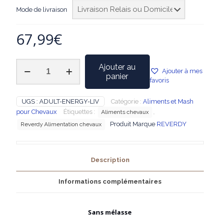
Mode de livraison
67,99
€
quantité
Ajouter au
Ajouter à mes
de
panier
favoris
REVERDY
-
Granulés
UGS :
ADULT-ENERGY-LIV
Catégorie :
Aliments et Mash
Adult
pour Chevaux
Étiquettes :
,
Aliments chevaux
Energy
Produit Marque
REVERDY
Reverdy Alimentation chevaux
Sac
20
kg
Description
Informations complémentaires
Sans mélasse