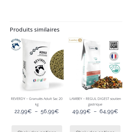
Produits similaires
REVERDY – Granulés Adult Sac 20
LAMBEY – REGUL DIGEST soutien
kg
gastrique
Plage
Plag
22,99
€
–
56,99
€
49,99
€
–
64,99
€
de
de
prix :
prix :
Ce
Ce
22,99€
49,9
produit
produi