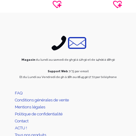
variations.
variati
Les
Les
options
option
peuvent
peuve
être
être
choisies
choisi
sur
sur
la
la
page
page
du
du
produit
produi
Magasin
du lundi au samedi de 9h30 à 12h30 et de 14h00 à 18h30
Support Web
7/7j par email
Et du Lundi au Vendredi de 9h à 18h au 06 45 90 17 72 par téléphone
FAQ
Conditions générales de vente
Mentions légales
Politique de confidentialité
Contact
ACTU !
Tous nos produits