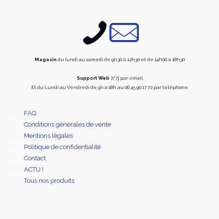
être
être
choisies
choisi
sur
sur
la
la
page
page
du
du
produit
produi
Magasin
du lundi au samedi de 9h30 à 12h30 et de 14h00 à 18h30
Support Web
7/7j par email
Et du Lundi au Vendredi de 9h à 18h au 06 45 90 17 72 par téléphone
FAQ
Conditions générales de vente
Mentions légales
Politique de confidentialité
Contact
ACTU !
Tous nos produits