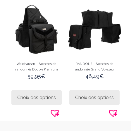
option
peuve
être
choisi
sur
la
page
du
produi
Waldhausen – Sacoches de
RANDOL’S – Sacoches de
randonnée Double Premium
randonnée Grand Voyageur
59,95
€
46,49
€
Ce
Ce
produit
produi
Choix des options
Choix des options
a
a
plusieurs
plusie
variations.
variati
Les
Les
options
option
peuvent
peuve