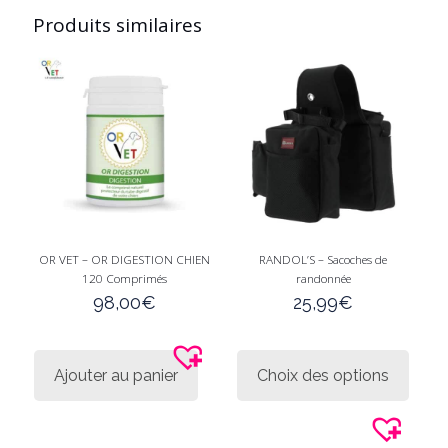
Produits similaires
OR VET – OR DIGESTION CHIEN
RANDOL’S – Sacoches de
120 Comprimés
randonnée
98,00
€
25,99
€
Ce
produi
Ajouter au panier
Choix des options
a
plusie
variati
Les