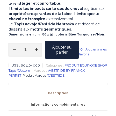
éger
et
confortable
.
le rend l
Il
limite les impacts sur le dos du cheval
râce aux
et g
propriétés respirantes de la laine
, il
évite que le
cheval ne transpire
excessivement.
Le
Tapis navajo Westride Nebraska
est décoré de
dessins aux
motifs géométriques
.
Dimensions en cm : 86 x 91, coloris Bleu Turquoise/Noir.
quantité
Ajouter au
Ajouter à mes
de
panier
favoris
WESTRIDE
-
Tapis
UGS :
801104006
Catégories :
PRODUIT EQUINOXE SHOP
,
Western
Tapis Western
Marque :
WESTRIDE BY FRANCK
Navajo
PERRET
Produit Marque
WESTRIDE
Nebraska
Bleu/Noir
Description
Informations complémentaires