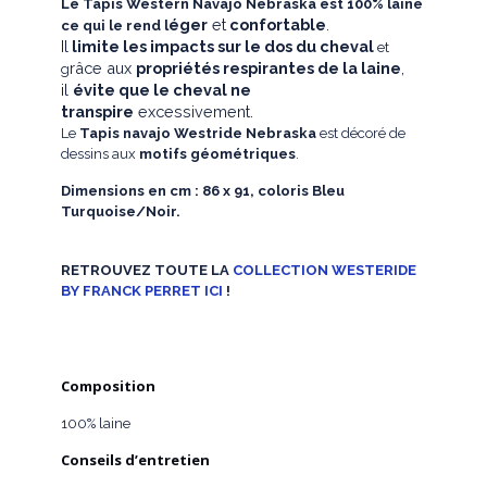
Le Tapis Western Navajo Nebraska est 100% laine
éger
et
confortable
.
ce qui le rend l
Il
limite les impacts sur le dos du cheval
et
râce aux
propriétés respirantes de la laine
,
g
il
évite que le cheval ne
transpire
excessivement.
Le
Tapis navajo Westride Nebraska
est décoré de
dessins aux
motifs géométriques
.
Dimensions en cm : 86 x 91, coloris Bleu
Turquoise/Noir.
RETROUVEZ TOUTE LA
COLLECTION WESTERIDE
BY FRANCK PERRET ICI
!
Composition
100% laine
Conseils d’entretien