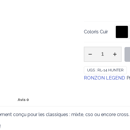
Coloris Cuir
quantité
de
RONZON
UGS :
RL-14 HUNTER
LEGEND
RONZON LEGEND
P
-
Tapis
Hunter
Avis
0
en
Feutre
ement conçu pour les classiques : mixte, cso ou encore cross.
de
laine
!