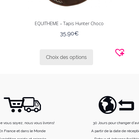
EQUITHEME – Tapis Hunter Choco
35,90
€
Ce
produit
Choix des options
a
plusieurs
variations.
Les
options
peuvent
être
choisies
e vous soyez, nous vous livrons!
30 Jours pour changer d'av
sur
En France et dans le Monde
A partir de la date de récept
la
xpédition rapide et soignée
Retour et échange facilité