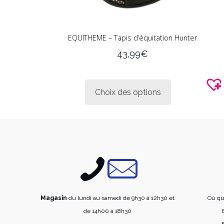
EQUITHEME – Tapis d’équitation Hunter
43,99
€
Ce
produit
Choix des options
a
plusieurs
variations.
Les
options
peuvent
être
choisies
Magasin
du lundi au samedi de 9h30 à 12h30 et
Où qu
sur
de 14h00 à 18h30
la
E