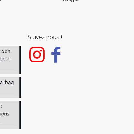
Suivez nous !
r son
 pour
 airbag
:
tions
l