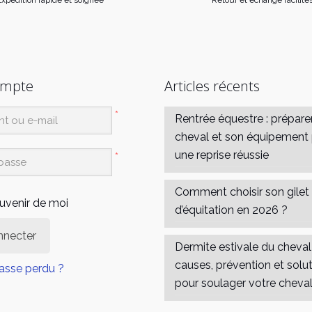
page
du
produit
ompte
Articles récents
*
Rentrée équestre : prépare
cheval et son équipement
une reprise réussie
*
Comment choisir son gilet
uvenir de moi
d’équitation en 2026 ?
nnecter
Dermite estivale du cheval 
causes, prévention et solu
asse perdu ?
pour soulager votre cheva