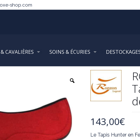
noxe-shop.com
 & AMORTISSEURS
 & CAVALIÈRES
SOINS & ÉCURIES
Tapis Hunter Forme Selle
DESTOCKAGE
RONZON
R
T
d
143,00
€
Le Tapis Hunter en Fe