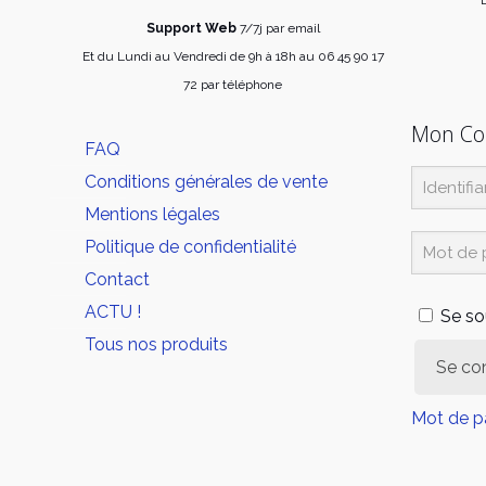
page
Support Web
7/7j par email
du
Et du Lundi au Vendredi de 9h à 18h au 06 45 90 17
produit
72 par téléphone
Mon C
FAQ
Conditions générales de vente
Mentions légales
Politique de confidentialité
Contact
ACTU !
Se so
Tous nos produits
Se co
Mot de p