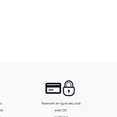
is
Paiement en ligne sécurisé
ion
avec CIC
s
ou Paypal