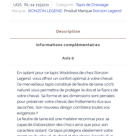
-
UGS :
RL-14 1151211
Catégorie :
Tapis de Dressage
Tapis
Marque :
RONZON LEGEND
Produit Marque
Ronzon Legend
Wooldress
en
Feutre
Description
de
laine
Informations complémentaires
Avis
0
En optant pour ce tapis Wooldress de chez Ronzon
Legend, vous offrez un confort optimal à votre cheval.
Ce merveilleux tapis constitué de feutre de laine 100%
naturel vous permettra de protéger le dos et le flancs de
votre cheval. Sa forme et ses dimensions sont pensées
pour préserver votre cheval des frottements dus aux
sacoches. Son nouveau design comblera toutes vos
exigences !!
Le feutre de laine est une matière reconnue pour sa
capacité d’absorption des chocs ainsi que pour son
caractère isolant. Ce tapis protègera idéalement votre