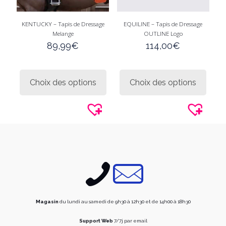
KENTUCKY – Tapis de Dressage
EQUILINE – Tapis de Dressage
Melange
OUTLINE Logo
89,99
€
114,00
€
Ce
Ce
produit
produi
Choix des options
Choix des options
a
a
plusieurs
plusie
variations.
variati
Les
Les
options
option
peuvent
peuve
être
être
choisies
choisi
sur
sur
la
la
page
page
du
du
produit
produi
Magasin
du lundi au samedi de 9h30 à 12h30 et de 14h00 à 18h30
Support Web
7/7j par email