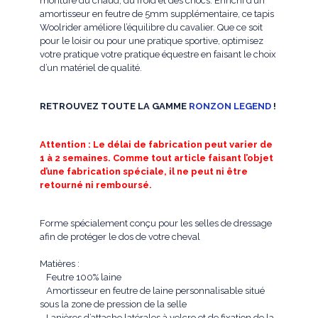
monture du chaud, du froid et des chocs. Enrichi d’un
amortisseur en feutre de 5mm supplémentaire, ce tapis
Woolrider améliore l’équilibre du cavalier. Que ce soit
pour le loisir ou pour une pratique sportive, optimisez
votre pratique votre pratique équestre en faisant le choix
d’un matériel de qualité.
RETROUVEZ TOUTE LA GAMME
RONZON LEGEND
!
Attention : Le délai de fabrication peut varier de
1 à 2 semaines. Comme tout article faisant l’objet
d’une fabrication spéciale, il ne peut ni être
retourné ni remboursé.
Forme spécialement conçu pour les selles de dressage
afin de protéger le dos de votre cheval
Matières
:
Feutre 100% laine
Amortisseur en feutre de laine personnalisable situé
sous la zone de pression de la selle
Lanières d’attache latérales à velcro et de fixation de la