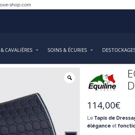
noxe-shop.com
NETS & AMORTISSEURS
 & CAVALIÈRES
SOINS & ÉCURIES
Tapis de Dressage
DESTOCKAGE
EQUILIN
E
D
114,00
€
Le
Tapis de Dress
élégance
et
foncti