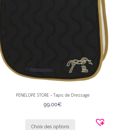
la
page
du
produit
PENELOPE STORE – Tapis de Dressage
99,00
€
Ce
produit
Choix des options