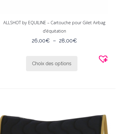
ALLSHOT by EQUILINE – Cartouche pour Gilet Airbag
d’équitation
Plage
26,00
€
–
28,00
€
de
Ce
prix :
produit
26,00€
Choix des options
a
à
plusieurs
28,00€
variations.
Les
options
peuvent
être
choisies
sur