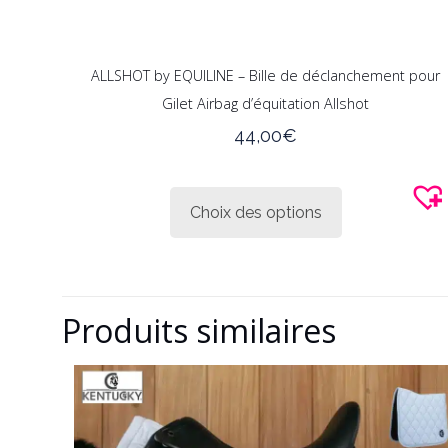
ALLSHOT by EQUILINE – Bille de déclanchement pour
Gilet Airbag d’équitation Allshot
44,00
€
Ce
produit
Choix des options
a
plusieurs
variations.
Les
Produits similaires
options
peuvent
être
choisies
sur