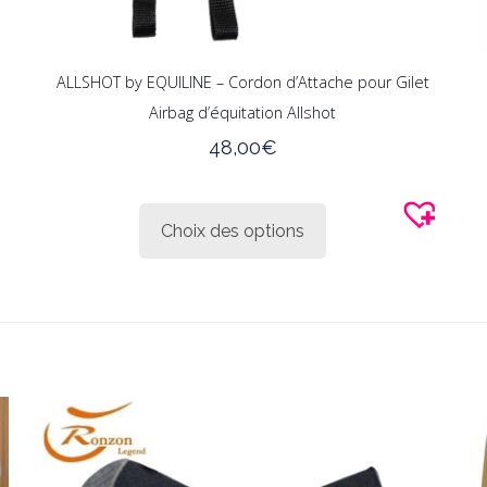
ALLSHOT by EQUILINE – Cordon d’Attache pour Gilet
Airbag d’équitation Allshot
48,00
€
Ce
produit
Choix des options
a
plusieurs
variations.
Les
options
peuvent
être
choisies
sur