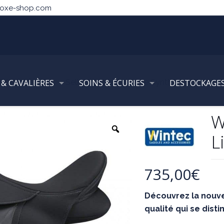
noxe-shop.com
 & CAVALIÈRES
 BARDETTES
Selles Mixte/Obstacle Synthétiques
SOINS & ÉCURIES
DESTOCKAGE
W
W
L
735,00
€
Découvrez la nouve
qualité qui se disti