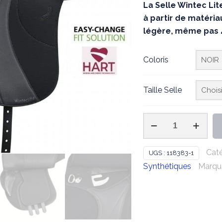
La Selle Wintec Lit
à partir de matéria
légère, même pas 4
Coloris
Taille Selle
quantité
de
WINTEC
Caté
UGS :
118383-1
-
Synthétiques
Marqu
Selle
Wintec
Lite
Mixte
Hart