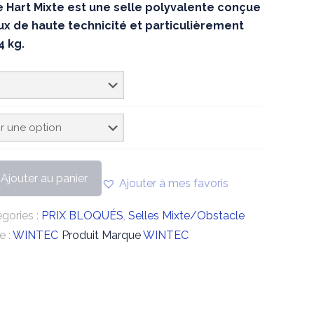
e Hart Mixte est une selle polyvalente conçue
ux de haute technicité et particulièrement
 kg.
Ajouter au panier
Ajouter à mes favoris
gories :
PRIX BLOQUÉS
,
Selles Mixte/Obstacle
e :
WINTEC
Produit Marque
WINTEC