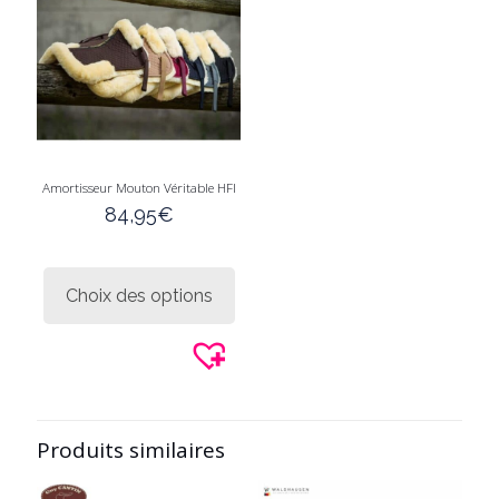
Amortisseur Mouton Véritable HFI
84,95
€
Ce
produit
Choix des options
a
plusieurs
variations.
Les
options
peuvent
être
Produits similaires
choisies
sur
la