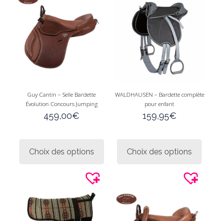
page
du
produit
Guy Cantin – Selle Bardette
WALDHAUSEN – Bardette complète
Évolution Concours Jumping
pour enfant
459,00
€
159,95
€
Ce
Ce
produit
produi
Choix des options
Choix des options
a
a
plusieurs
plusie
variations.
variati
Les
Les
options
option
peuvent
peuve
être
être
choisies
choisi