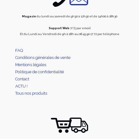
page
du
produi
Magasin
du lundi au samedi de 9h30 à 12h30 et de 14h00 à 18h30
Support Web
7/7j par email
Et du Lundi au Vendredi de 9h à 18h au 06 45 90 17 72 par téléphone
FAQ
Conditions générales de vente
Mentions légales
Politique de confidentialité
Contact
ACTU !
Tous nos produits