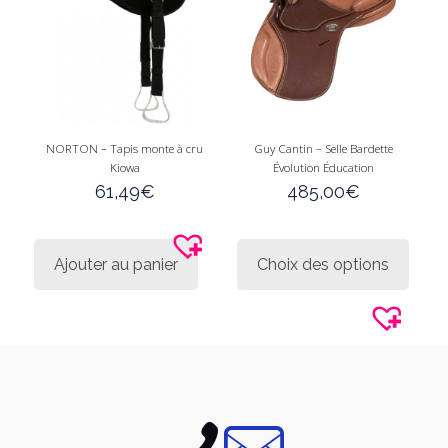
sur
sur
la
la
page
page
du
du
produit
produi
NORTON – Tapis monte à cru
Guy Cantin – Selle Bardette
Kiowa
Évolution Éducation
61,49
€
485,00
€
Ce
produi
Ajouter au panier
Choix des options
a
plusie
variati
Les
option
peuve
être
choisi
sur
la