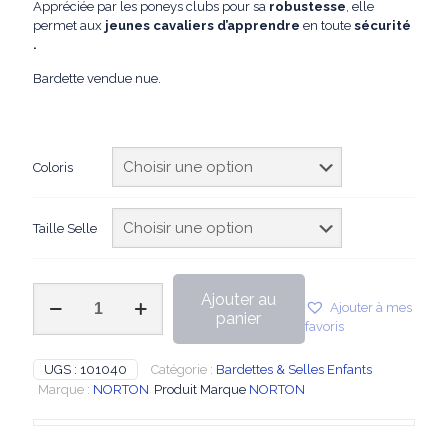
Appréciée par les poneys clubs pour sa
robustesse
, elle
permet aux
jeunes cavaliers d’apprendre
en toute
sécurité
.
Bardette vendue nue.
Coloris
Taille Selle
quantité
Ajouter au
Ajouter à mes
de
panier
favoris
Norton
-
Bardette
UGS :
101040
Catégorie :
Bardettes & Selles Enfants
Cuir
Marque :
NORTON
Produit Marque
NORTON
Luxe