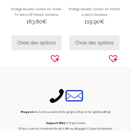
Protège-boulets Carbon Air Active-
Protège-boulets Carbon Air Fetlock
Fit Velcro EP Fetlock Zandona
à velcro Zandona
163,80
€
119,90
€
Ce
Ce
produit
produi
Choix des options
Choix des options
a
a
plusieurs
plusie
variations.
variati
Les
Les
options
option
peuvent
peuve
être
être
choisies
choisi
sur
sur
la
la
page
page
du
du
produit
produi
Magasin
du lundi au samedi de 9h30 à 12h30 et de 14h00 à 18h30
Support Web
7/7j par email
Et du Lundi au Vendredi de 9h à 18h au 06 45 90 17 72 par téléphone