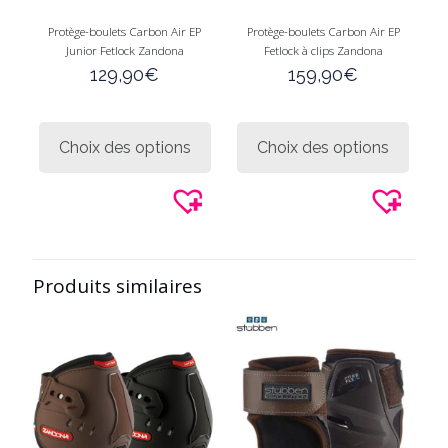
Protège-boulets Carbon Air EP
Protège-boulets Carbon Air EP
Junior Fetlock Zandona
Fetlock à clips Zandona
129,90
€
159,90
€
Ce
Ce
produit
produi
Choix des options
Choix des options
a
a
plusieurs
plusie
variations.
variati
Les
Les
options
option
peuvent
peuve
être
être
Produits similaires
choisies
choisi
sur
sur
la
la
page
page
du
du
produit
produi