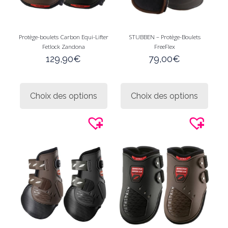
Protège-boulets Carbon Equi-Lifter
STUBBEN – Protège-Boulets
Fetlock Zandona
FreeFlex
129,90
€
79,00
€
Ce
Ce
produit
produi
Choix des options
Choix des options
a
a
plusieurs
plusie
variations.
variati
Les
Les
options
option
peuvent
peuve
être
être
choisies
choisi
sur
sur
la
la
page
page
du
du
produit
produi