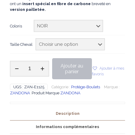
ont un
insert spécial en fibre de carbone
breveté en
version pailletée.
Coloris
Taille Cheval
quantité
Ajouter au
Ajouter à mes
de
panier
favoris
ZANDONA
-
Protège-
UGS :
ZAN-E1125
Catégorie :
Protège-Boulets
Marque :
Boulets
ZANDONA
Produit Marque
ZANDONA
CARBON
CHIC
FETLOCK
Description
Informations complémentaires