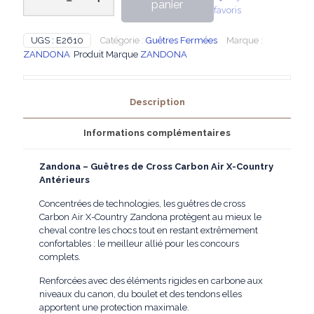
panier
favoris
Zandona
-
Guêtres
UGS :
E2610
Catégorie :
Guêtres Fermées
Marque :
de
ZANDONA
Produit Marque
ZANDONA
Cross
Carbon
Air
Description
X-
Country
Antérieurs
Informations complémentaires
Noir
Zandona – Guêtres de Cross Carbon Air X-Country
Antérieurs
Concentrées de technologies, les guêtres de cross
Carbon Air X-Country Zandona protègent au mieux le
cheval contre les chocs tout en restant extrêmement
confortables : le meilleur allié pour les concours
complets.
Renforcées avec des éléments rigides en carbone aux
niveaux du canon, du boulet et des tendons elles
apportent une protection maximale.