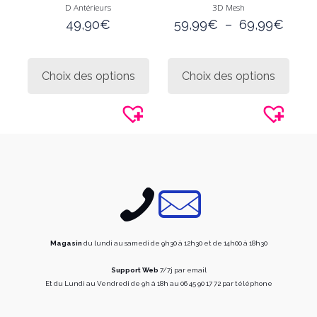
D Antérieurs
3D Mesh
Plag
49,90
€
59,99
€
–
69,99
€
de
prix :
Ce
Ce
59,9
produit
produi
Choix des options
Choix des options
à
a
a
69,9
plusieurs
plusie
variations.
variati
Les
Les
options
option
peuvent
peuve
être
être
choisies
choisi
sur
sur
la
la
page
page
du
du
produit
produi
Magasin
du lundi au samedi de 9h30 à 12h30 et de 14h00 à 18h30
Support Web
7/7j par email
Et du Lundi au Vendredi de 9h à 18h au 06 45 90 17 72 par téléphone