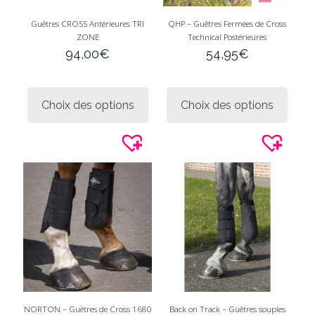
Guêtres CROSS Antérieures TRI
QHP – Guêtres Fermées de Cross
ZONE
Technical Postérieures
94,00
€
54,95
€
Ce
Ce
produit
produi
Choix des options
Choix des options
a
a
plusieurs
plusie
variations.
variati
Les
Les
options
option
peuvent
peuve
être
être
choisies
choisi
sur
sur
la
la
page
page
du
du
produit
produi
NORTON – Guêtres de Cross 1680
Back on Track – Guêtres souples