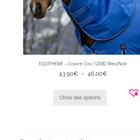
EQUITHEME – Couvre-Cou 1200D Bleu/Noir
Plage
43,90
€
–
46,00
€
de
Ce
prix :
produit
43,90€
Choix des options
a
à
plusieurs
46,00€
variations.
Les
options