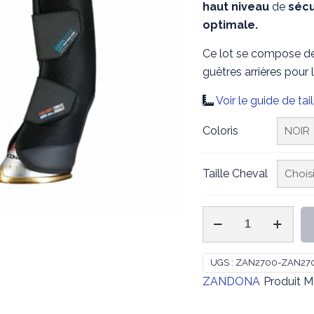
haut
niveau
de
sécu
optimale.
Ce lot se compose de 
guêtres arrières pour 
Voir le guide de tail
Coloris
Taille Cheval
quantité
de
ZANDONA
UGS :
ZAN2700-ZAN27
-
ZANDONA
Produit 
Guêtres
de