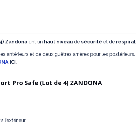
Transport
Pro
Safe
(Lot
de
 4) Zandona
ont un
haut
niveau
de
sécurité
et de
respirab
4)
 antérieurs et de deux guêtres arrières pour les postérieurs.
ONA
ICI.
port Pro Safe (Lot de 4) ZANDONA
 l’extérieur