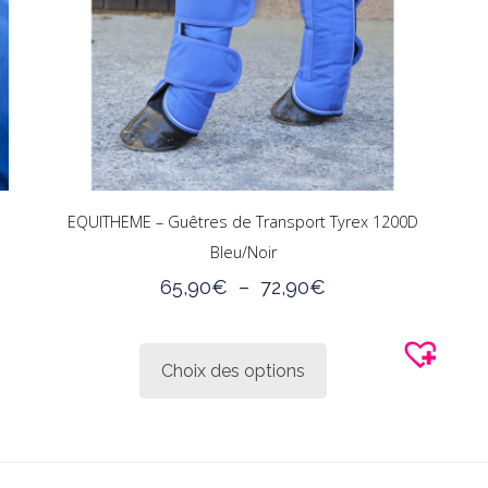
EQUITHEME – Guêtres de Transport Tyrex 1200D
Bleu/Noir
Plage
65,90
€
–
72,90
€
de
Ce
prix :
produit
65,90€
Choix des options
a
à
plusieurs
72,90€
variations.
Les