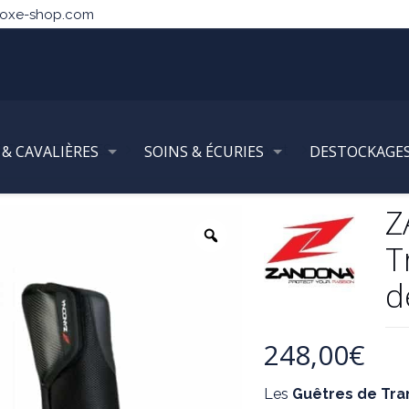
noxe-shop.com
 DES MEMBRES
 & CAVALIÈRES
SOINS & ÉCURIES
Guêtres de Transport
DESTOCKAGE
ZANDONA – Gu
Z
T
d
248,00
€
Les
Guêtres de Tra