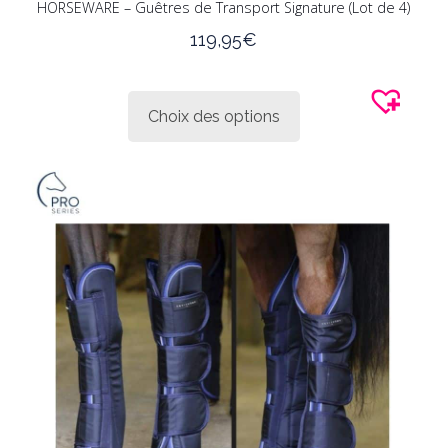
HORSEWARE – Guêtres de Transport Signature (Lot de 4)
119,95
€
Ce
produit
Choix des options
a
plusieurs
variations.
Les
options
peuvent
être
choisies
sur
la
page
du