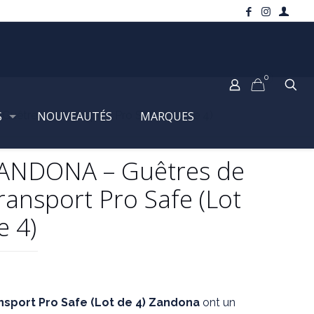
0
S
êtres de Transport Pro Safe (Lot de 4)
NOUVEAUTÉS
MARQUES
ANDONA – Guêtres de
ransport Pro Safe (Lot
e 4)
nsport Pro Safe (Lot de 4) Zandona
ont un