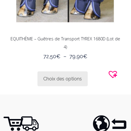
produit
EQUITHÈME – Guêtres de Transport TYREX 1680D (Lot de
4)
Plage
72,50
€
–
79,90
€
de
Ce
prix :
produit
72,50€
Choix des options
a
à
plusieurs
79,90€
variations.
Les
options
peuvent
être