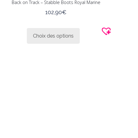
Back on Track – Stabble Boots Royal Marine
102,90
€
Ce
produit
Choix des options
a
plusieurs
variations.
Les
options
peuvent
être
choisies
sur
la
page
du