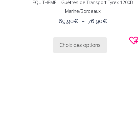
EQUITHEME – Guêtres de Transport Tyrex 1200D
Marine/Bordeaux
Plage
69,90
€
–
76,90
€
de
Ce
prix :
produit
69,90€
Choix des options
a
à
plusieurs
76,90€
variations.
Les
options
peuvent
être
choisies
sur
la
page