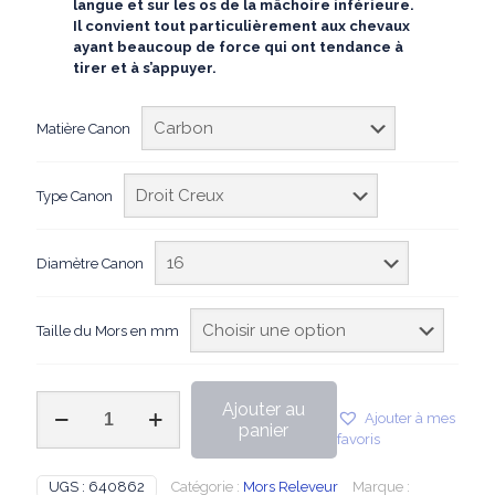
langue et sur les os de la mâchoire inférieure.
Il convient tout particulièrement aux chevaux
ayant beaucoup de force qui ont tendance à
tirer et à s’appuyer.
Matière Canon
Type Canon
Diamètre Canon
Taille du Mors en mm
quantité
Ajouter au
Ajouter à mes
de
panier
favoris
Sprenger
-
Mors
UGS :
640862
Catégorie :
Mors Releveur
Marque :