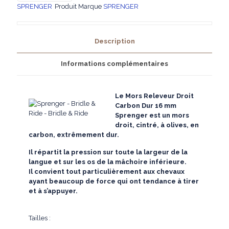
Releveur
SPRENGER
Produit Marque
SPRENGER
Droit
Carbon
Dur
Description
16
mm
Informations complémentaires
Le Mors Releveur Droit
Carbon Dur 16 mm
Sprenger est un mors
droit,
cintré, à olives, en
carbon, extrêmement dur.
Il répartit la pression sur toute la largeur de la
langue et sur les os de la mâchoire inférieure.
Il convient tout particulièrement aux chevaux
ayant beaucoup de force qui ont tendance à tirer
et à s’appuyer.
Tailles :