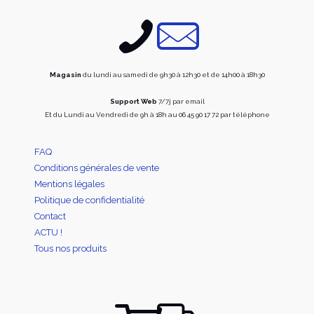
choisi
sur
sur
la
la
page
page
du
du
produit
produi
Magasin
du lundi au samedi de 9h30 à 12h30 et de 14h00 à 18h30
Support Web
7/7j par email
Et du Lundi au Vendredi de 9h à 18h au 06 45 90 17 72 par téléphone
FAQ
Conditions générales de vente
Mentions légales
Politique de confidentialité
Contact
ACTU !
Tous nos produits