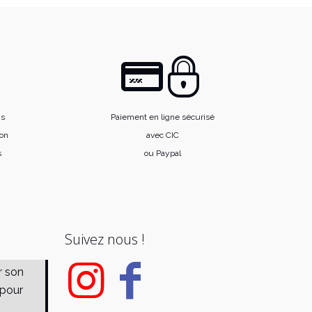
is
Paiement en ligne sécurisé
ion
avec CIC
s
ou Paypal
Suivez nous !
r son
 pour