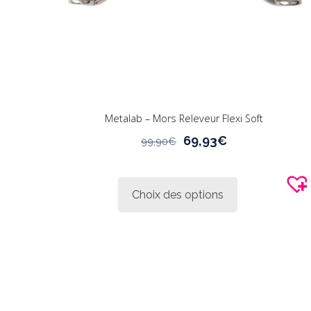
Metalab – Mors Releveur Flexi Soft
Le
Le
69,93
€
99,90
€
prix
prix
Ce
initial
actuel
produit
était :
est :
Choix des options
a
99,90€.
69,93€.
plusieurs
variations.
Les
options
peuvent