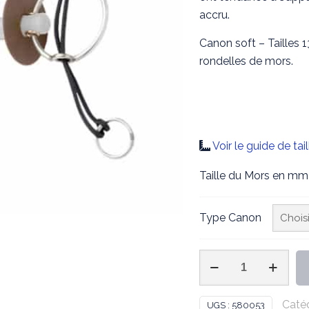
accru.
Canon soft – Tailles
rondelles de mors.
Voir le guide de tail
Taille du Mors en mm
Type Canon
quantité
de
Mors
Catég
UGS :
580053