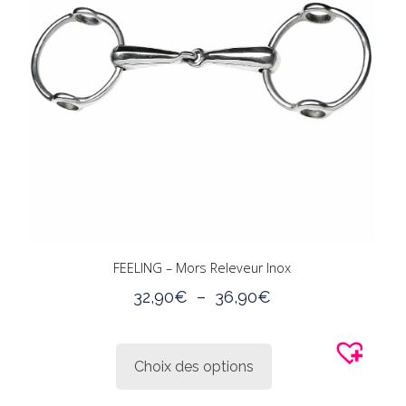
être
choisies
sur
la
page
du
produit
FEELING – Mors Releveur Inox
Plage
32,90
€
–
36,90
€
de
Ce
prix :
produit
32,90€
Choix des options
a
à