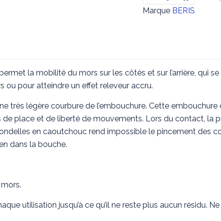
Releveur
Marque
BERIS
à
canon
confort
Beris
ermet la mobilité du mors sur les côtés et sur l’arrière, qui se 
 ou pour atteindre un effet releveur accru.
une très légère courbure de l’embouchure. Cette embouchure
us de place et de liberté de mouvements. Lors du contact, la pr
 de rondelles en caoutchouc rend impossible le pincement des 
ien dans la bouche.
 mors.
chaque utilisation jusqu’à ce qu’il ne reste plus aucun résidu. N