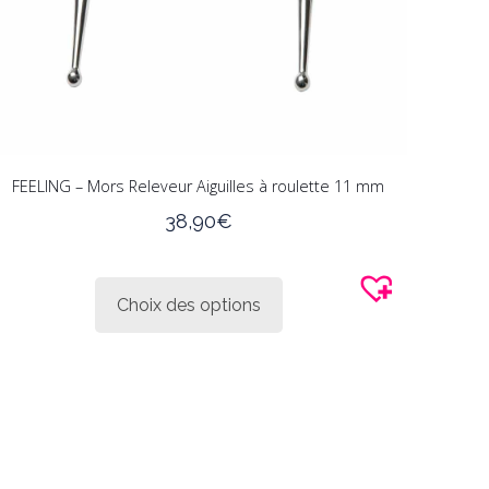
FEELING – Mors Releveur Aiguilles à roulette 11 mm
38,90
€
Ce
produit
Choix des options
a
plusieurs
variations.
Les
options
peuvent