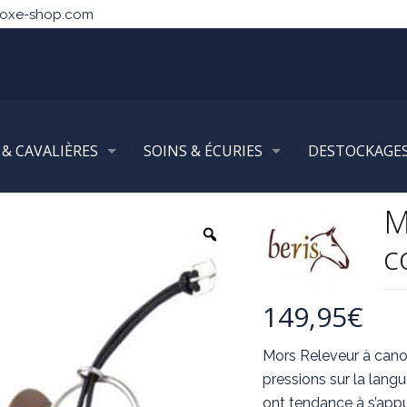
noxe-shop.com
 & CAVALIÈRES
MORS & EMBOUCHURES
SOINS & ÉCURIES
Mors Releveur
DESTOCKAGE
Mors Relev
M
c
149,95
€
Mors Releveur à canon
pressions sur la langu
ont tendance à s’appu