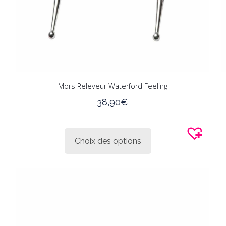
Mors Releveur Waterford Feeling
38,90
€
Ce
produit
Choix des options
a
plusieurs
variations.
Les
options
peuvent