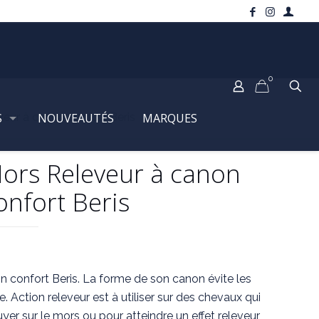
0
S
eur à canon confort Beris
NOUVEAUTÉS
MARQUES
ors Releveur à canon
onfort Beris
 confort Beris. La forme de son canon évite les
e. Action releveur est à utiliser sur des chevaux qui
yer sur le mors ou pour atteindre un effet releveur