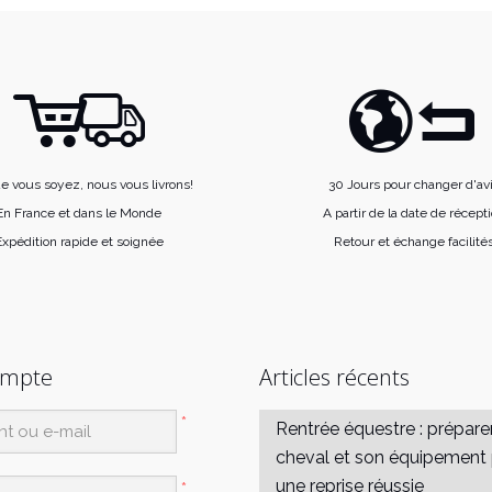
plusieurs
36,90€
variations.
Les
options
peuvent
être
choisies
e vous soyez, nous vous livrons!
30 Jours pour changer d'av
sur
En France et dans le Monde
A partir de la date de récept
la
xpédition rapide et soignée
Retour et échange facilité
page
du
produit
ompte
Articles récents
*
Rentrée équestre : prépare
cheval et son équipement
une reprise réussie
*