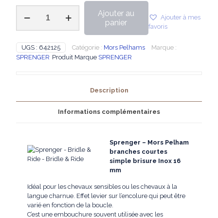
quantité
Ajouter au
Ajouter à mes
de
panier
favoris
Sprenger
-
Mors
UGS :
642125
Catégorie :
Mors Pelhams
Marque :
Pelham
SPRENGER
Produit Marque
SPRENGER
branches
courtes
simple
Description
brisure
Inox
16
Informations complémentaires
mm
Sprenger – Mors Pelham
branches courtes
simple brisure Inox 16
mm
Idéal pour les chevaux sensibles ou les chevaux à la
langue charnue. Effet levier sur l’encolure qui peut être
varié en fonction de la boucle.
C’est une embouchure souvent utilisée avec les