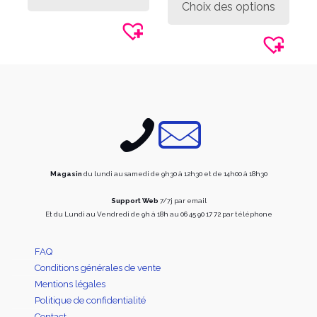
Choix des options
plusieurs
a
variations.
plusie
Les
variati
options
Les
peuvent
option
être
peuve
choisies
être
sur
choisi
la
sur
page
la
du
page
produit
du
produi
Magasin
du lundi au samedi de 9h30 à 12h30 et de 14h00 à 18h30
Support Web
7/7j par email
Et du Lundi au Vendredi de 9h à 18h au 06 45 90 17 72 par téléphone
FAQ
Conditions générales de vente
Mentions légales
Politique de confidentialité
Contact