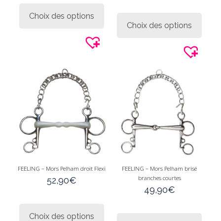
produit
Ce
Choix des options
a
produi
Choix des options
plusieurs
a
variations.
plusie
Les
variati
options
Les
peuvent
option
être
peuve
choisies
être
sur
choisi
la
sur
page
la
du
page
produit
du
produi
FEELING – Mors Pelham droit Flexi
FEELING – Mors Pelham brisé
branches courtes
52,90
€
49,90
€
Ce
produit
Ce
Choix des options
a
produi