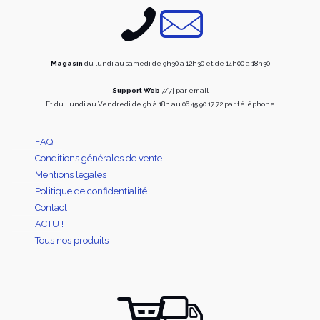
la
sur
page
la
du
page
produit
du
produi
Magasin
du lundi au samedi de 9h30 à 12h30 et de 14h00 à 18h30
Support Web
7/7j par email
Et du Lundi au Vendredi de 9h à 18h au 06 45 90 17 72 par téléphone
FAQ
Conditions générales de vente
Mentions légales
Politique de confidentialité
Contact
ACTU !
Tous nos produits