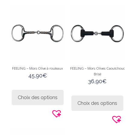
FEELING – Mors Olive à rouleaux
FEELING – Mors Olives Caoutchouc
Brisé
45,90
€
36,90
€
Ce
produit
Ce
Choix des options
a
produi
Choix des options
plusieurs
a
variations.
plusie
Les
variati
options
Les
peuvent
option
être
peuve