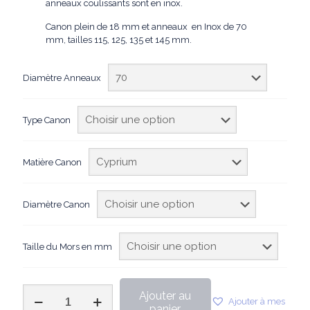
anneaux coulissants sont en inox.
Canon plein de 18 mm et anneaux en Inox de 70
mm, tailles 115, 125, 135 et 145 mm.
Diamètre Anneaux
Type Canon
Matière Canon
Diamètre Canon
Taille du Mors en mm
quantité
Ajouter au
Ajouter à mes
de
panier