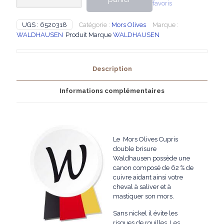
favoris
Waldhausen
-
Mors
UGS :
6520318
Catégorie :
Mors Olives
Marque :
Olives
WALDHAUSEN
Produit Marque
WALDHAUSEN
Cupris
double
brisure
Description
Informations complémentaires
Le Mors Olives Cupris
double brisure
Waldhausen possède une
canon composé de 62 % de
cuivre aidant ainsi votre
cheval à saliver et à
mastiquer son mors.
Sans nickel il évite les
risques de rouilles. Les