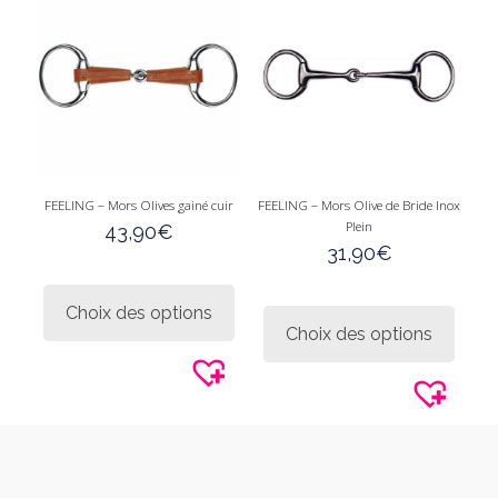
choisies
être
sur
choisi
la
sur
page
la
du
page
produit
du
produi
FEELING – Mors Olives gainé cuir
FEELING – Mors Olive de Bride Inox
Plein
43,90
€
31,90
€
Ce
produit
Ce
Choix des options
a
produi
Choix des options
plusieurs
a
variations.
plusie
Les
variati
options
Les
peuvent
option
être
peuve
choisies
être
sur
choisi