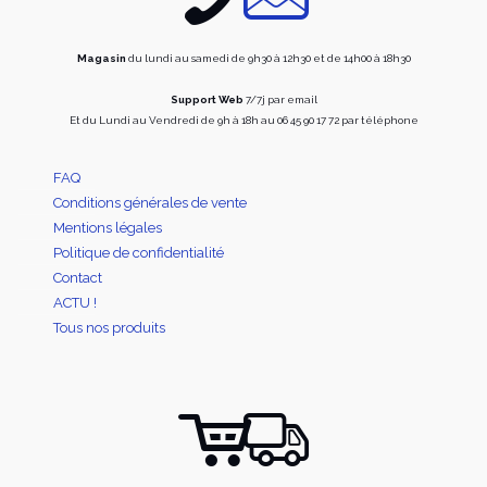
page
page
du
du
produit
produi
Magasin
du lundi au samedi de 9h30 à 12h30 et de 14h00 à 18h30
Support Web
7/7j par email
Et du Lundi au Vendredi de 9h à 18h au 06 45 90 17 72 par téléphone
FAQ
Conditions générales de vente
Mentions légales
Politique de confidentialité
Contact
ACTU !
Tous nos produits