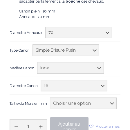
s’adapter parfaitement à la
bouche
des chevaux.
Canon plein : 16 mm
Anneaux : 70 mm
Diamètre Anneaux
Type Canon
Matière Canon
Diamètre Canon
Taille du Mors en mm
quantité
Ajouter au
Ajouter à mes
de
panier