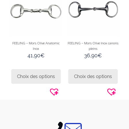
la
sur
page
la
du
page
produit
du
produi
FEELING – Mors Olive Anatomic
FEELING – Mors Olive Inox canons
Inox
pleins
41,90
€
36,90
€
Ce
Ce
produit
produi
Choix des options
Choix des options
a
a
plusieurs
plusie
variations.
variati
Les
Les
options
option
peuvent
peuve
être
être
choisies
choisi
sur
sur
la
la