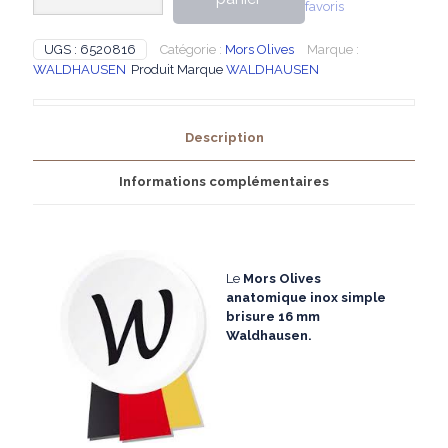
favoris
Waldhausen
-
Mors
UGS :
6520816
Catégorie :
Mors Olives
Marque :
Olives
WALDHAUSEN
Produit Marque
WALDHAUSEN
anatomique
inox
simple
Description
brisure
16
mm
Informations complémentaires
Le
Mors Olives
anatomique inox simple
brisure 16 mm
Waldhausen.