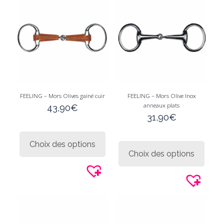
FEELING – Mors Olives gainé cuir
FEELING – Mors Olive Inox
anneaux plats
43,90
€
31,90
€
Ce
produit
Ce
Choix des options
a
produi
Choix des options
plusieurs
a
variations.
plusie
Les
variati
options
Les
peuvent
option
être
peuve
choisies
être
sur
choisi