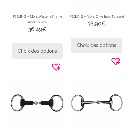
FEELING – Mors Western Snaffle
FEELING – Mors Olive Inox Torsadé
insert cuivre
38,90
€
36,49
€
Ce
Ce
produi
Choix des options
produit
a
Choix des options
a
plusie
plusieurs
variati
variations.
Les
Les
option
options
peuve
peuvent
être
être
choisi
choisies
sur
sur
la
la
page
page
du
du
produi
produit