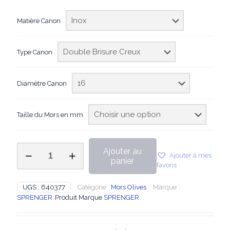
Matière Canon
Type Canon
Diamètre Canon
Taille du Mors en mm
quantité
Ajouter au
Ajouter à mes
de
panier
favoris
Sprenger
-
Mors
UGS :
640377
Catégorie :
Mors Olives
Marque :
à
SPRENGER
Produit Marque
SPRENGER
olives
Inox
double