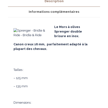
Description
brisure
Informations complémentaires
Le Mors à olives
Sprenger double
brisure en inox.
Canon creux 16 mm, parfaitement adapté à la
plupart des chevaux.
Tailles :
– 125 mm
– 135 mm
Dimensions :