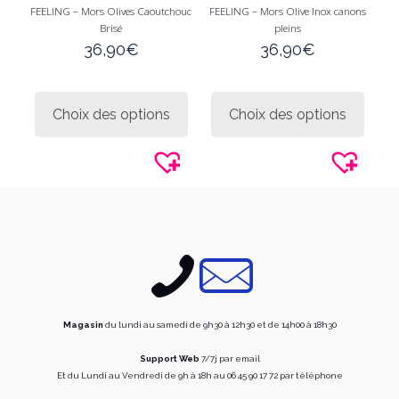
FEELING – Mors Olives Caoutchouc
FEELING – Mors Olive Inox canons
Brisé
pleins
36,90
€
36,90
€
Ce
Ce
produit
produi
Choix des options
Choix des options
a
a
plusieurs
plusie
variations.
variati
Les
Les
options
option
peuvent
peuve
être
être
choisies
choisi
sur
sur
la
la
page
page
du
du
produit
produi
Magasin
du lundi au samedi de 9h30 à 12h30 et de 14h00 à 18h30
Support Web
7/7j par email
Et du Lundi au Vendredi de 9h à 18h au 06 45 90 17 72 par téléphone