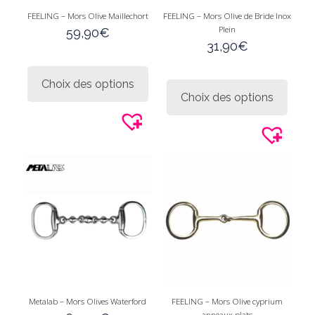
FEELING – Mors Olive Maillechort
FEELING – Mors Olive de Bride Inox
Plein
59,90
€
31,90
€
Ce
produit
Ce
Choix des options
a
produi
Choix des options
plusieurs
a
variations.
plusie
Les
variati
options
Les
peuvent
option
être
peuve
choisies
être
sur
choisi
la
sur
page
la
du
page
produit
du
produi
Metalab – Mors Olives Waterford
FEELING – Mors Olive cyprium
anneaux plats