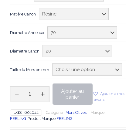
Matière Canon
Diamètre Anneaux
Diamètre Canon
Taille du Mors en mm
quantité
Ajouter au
Ajouter à mes
de
panier
favoris
FEELING
-
Mors
UGS :
601041
Catégorie :
Mors Olives
Marque :
Olives
FEELING
Produit Marque
FEELING
double
brisure
Flexi