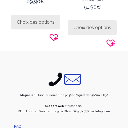
69,90
€
51,90
€
Ce
produit
Ce
Choix des options
a
produi
Choix des options
plusieurs
a
variations.
plusie
Les
variati
options
Les
peuvent
option
être
peuve
choisies
être
sur
choisi
la
sur
page
la
du
page
produit
du
produi
Magasin
du lundi au samedi de 9h30 à 12h30 et de 14h00 à 18h30
Support Web
7/7j par email
Et du Lundi au Vendredi de 9h à 18h au 06 45 90 17 72 par téléphone
FAQ