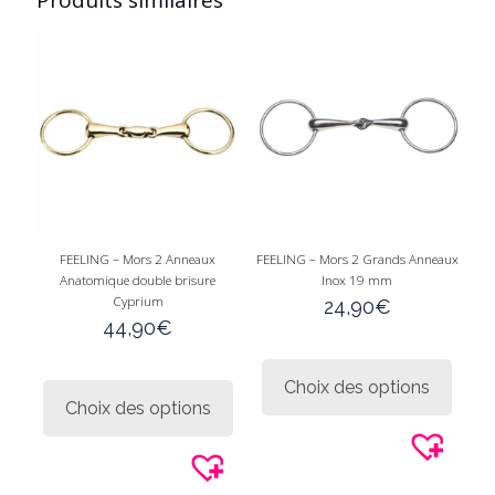
Produits similaires
FEELING – Mors 2 Anneaux
FEELING – Mors 2 Grands Anneaux
Anatomique double brisure
Inox 19 mm
Cyprium
24,90
€
44,90
€
Ce
Ce
produi
Choix des options
produit
a
Choix des options
a
plusie
plusieurs
variati
variations.
Les
Les
option