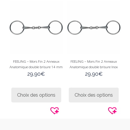
options
peuve
peuvent
être
être
choisi
choisies
sur
sur
la
la
page
page
du
du
produi
produit
FEELING – Mors Fin 2 Anneaux
FEELING – Mors Fin 2 Anneaux
Anatomique double brisure 14 mm
Anatomique double brisure Inox
29,90
€
29,90
€
Ce
Ce
produit
produi
Choix des options
Choix des options
a
a
plusieurs
plusie
variations.
variati
Les
Les
options
option
peuvent
peuve
être
être