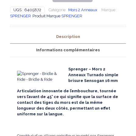
-
Mors
UGS :
6405872
Catégorie :
Mors 2 Anneaux
Marque :
2
SPRENGER
Produit Marque
SPRENGER
Anneaux
Turnado
simple
Description
brisure
Sensogan
16
Informations complémentaires
mm
Sprenger – Mors 2
Anneaux Turnado simple
brisure Sensogan 16 mm
Articulation innovante de l’embouchure, tournée
vers l’avant de 45° ce qui signifie que la surface de
contact des tiges du mors est de la même
longueur des deux côtés, permettant un effet
uniforme sur la langue.
Constitué d’un alliage spécifique inventé par Sprenger,