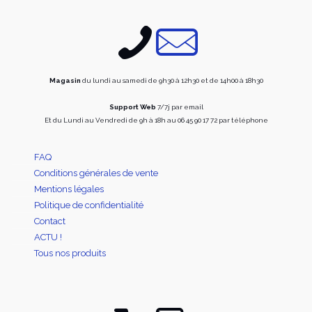
choisies
choisi
sur
sur
la
la
page
page
du
du
produit
produi
Magasin
du lundi au samedi de 9h30 à 12h30 et de 14h00 à 18h30
Support Web
7/7j par email
Et du Lundi au Vendredi de 9h à 18h au 06 45 90 17 72 par téléphone
FAQ
Conditions générales de vente
Mentions légales
Politique de confidentialité
Contact
ACTU !
Tous nos produits