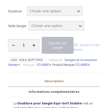
109,50€
à
Doublure
179,50€
Taille Sangle
quantité
Ajouter au
Ajouter à mes
de
panier
favoris
STUBBEN
-
Doublure
UGS :
EQUI-SOFT-PAD
Catégorie :
Sangles et Accessoires
pour
Western
Marque :
STUBBEN
Produit Marque
STUBBEN
Sangle
Equi-
Soft
Description
Informations complémentaires
La
Doublure pour Sangle Equi-Soft Stubbe
n est un
pad amovible pour
sangle Equi-Soft Stubben
.