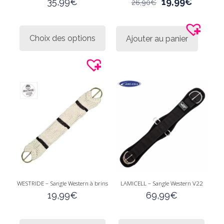
Le
Le
35,99
€
19,99
€
26,90
€
prix
prix
initial
actuel
Ce
était :
est :
produit
Choix des options
Ajouter au panier
26,90€.
19,99€.
a
plusieurs
variations.
Les
options
peuvent
être
choisies
sur
la
page
du
produit
WESTRIDE – Sangle Western à brins
LAMICELL – Sangle Western V22
19,99
€
69,99
€
Ce
Ce