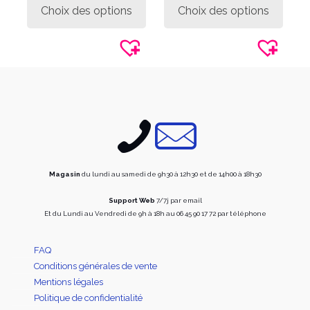
produit
produi
Choix des options
Choix des options
a
a
plusieurs
plusie
variations.
variati
Les
Les
options
option
peuvent
peuve
être
être
choisies
choisi
sur
sur
la
la
page
page
du
du
produit
produi
Magasin
du lundi au samedi de 9h30 à 12h30 et de 14h00 à 18h30
Support Web
7/7j par email
Et du Lundi au Vendredi de 9h à 18h au 06 45 90 17 72 par téléphone
FAQ
Conditions générales de vente
Mentions légales
Politique de confidentialité