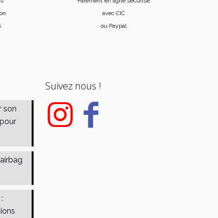
is
Paiement en ligne sécurisé
ion
avec CIC
s
ou Paypal
Suivez nous !
r son
 pour
 airbag
:
tions