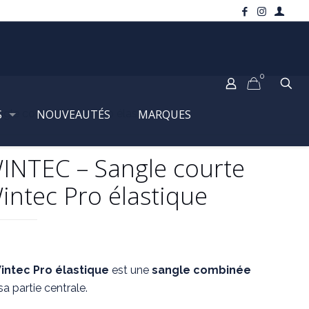
0
S
le courte Wintec Pro élastique
NOUVEAUTÉS
MARQUES
INTEC – Sangle courte
intec Pro élastique
intec Pro
élastique
est une
sangle combinée
sa partie centrale.