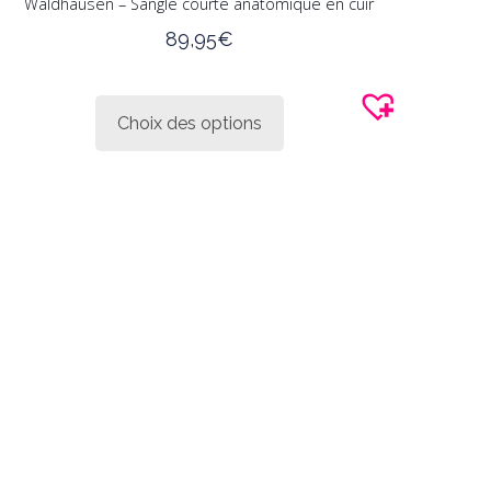
Waldhausen – Sangle courte anatomique en cuir
89,95
€
Ce
produit
Choix des options
a
plusieurs
variations.
Les
options
peuvent
être
choisies
sur
la
page
du
produit