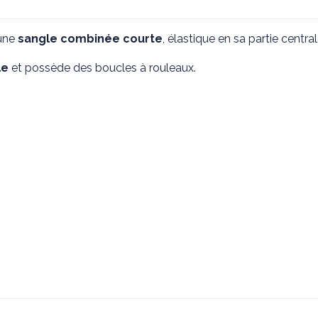
Pro
élastique
une
sangle combinée courte
, élastique en sa partie central
le
et possède des boucles à rouleaux.