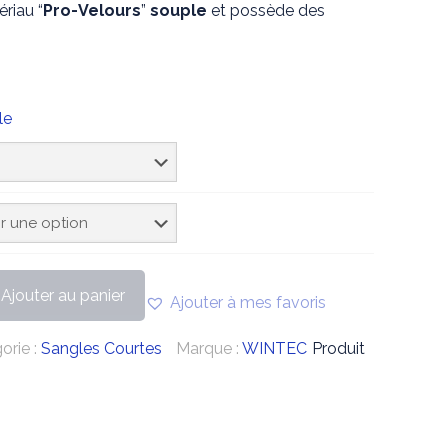
riau “
Pro-Velours
”
souple
et possède des
le
Ajouter au panier
Ajouter à mes favoris
orie :
Sangles Courtes
Marque :
WINTEC
Produit