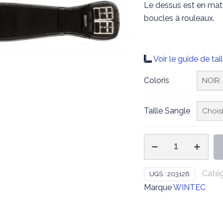
Le dessus est en maté
boucles à rouleaux.
Voir le guide de tail
Coloris
Taille Sangle
quantité
de
WINTEC
Catég
UGS :
203126
-
Marque
WINTEC
Sangle
courte
Wintec