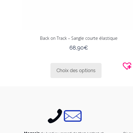
Back on Track – Sangle courte élastique
68,90
€
Ce
produit
Choix des options
a
plusieurs
variations.
Les
options
peuvent
être
choisies