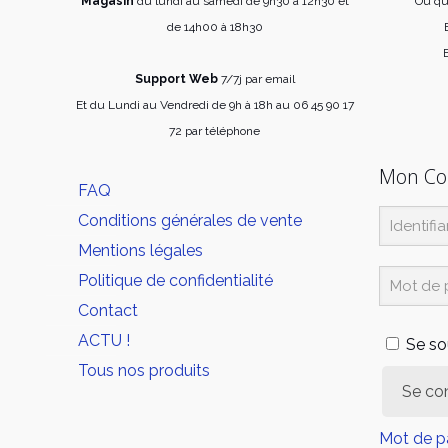
Magasin
du lundi au samedi de 9h30 à 12h30 et
Où qu
sur
de 14h00 à 18h30
la
E
page
Support Web
7/7j par email
du
Et du Lundi au Vendredi de 9h à 18h au 06 45 90 17
produit
72 par téléphone
Mon C
FAQ
Conditions générales de vente
Mentions légales
Politique de confidentialité
Contact
ACTU !
Se so
Tous nos produits
Se co
Mot de p