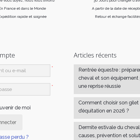
e vous soyez, nous vous livrons!
30 Jours pour changer d'av
En France et dans le Monde
A partir de la date de récept
xpédition rapide et soignée
Retour et échange facilité
ompte
Articles récents
*
Rentrée équestre : prépare
cheval et son équipement
une reprise réussie
*
Comment choisir son gilet
uvenir de moi
d’équitation en 2026 ?
nnecter
Dermite estivale du cheval 
causes, prévention et solu
asse perdu ?