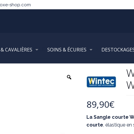
noxe-shop.com
 & CAVALIÈRES
PEMENTS DE SELLE
SOINS & ÉCURIES
Sangles Courtes
DESTOCKAGE
WINTEC – Sang
W
W
89,90
€
La Sangle courte W
courte
, élastique en 