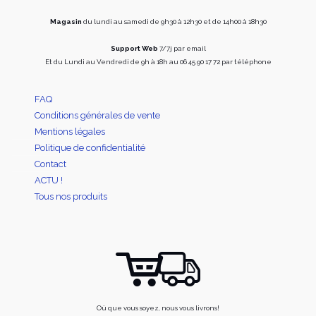
produit
du
produi
Magasin
du lundi au samedi de 9h30 à 12h30 et de 14h00 à 18h30
Support Web
7/7j par email
Et du Lundi au Vendredi de 9h à 18h au 06 45 90 17 72 par téléphone
FAQ
Conditions générales de vente
Mentions légales
Politique de confidentialité
Contact
ACTU !
Tous nos produits
Où que vous soyez, nous vous livrons!