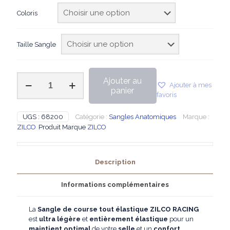
Coloris
Taille Sangle
quantité
Ajouter au
Ajouter à mes
de
panier
favoris
ZILCO
RACING
-
UGS :
68200
Catégorie :
Sangles Anatomiques
Marque :
Sangle
ZILCO
Produit Marque
ZILCO
de
course
tout
Description
élastique
Informations complémentaires
La
Sangle de course tout élastique ZILCO RACING
est
ultra légère
et
entièrement élastique
pour un
maintient optimal
de votre
selle
et un
confort