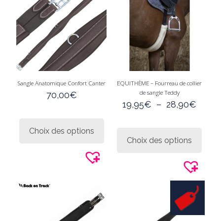
Sangle Anatomique Confort Canter
EQUITHÈME – Fourreau de collier
de sangle Teddy
70,00
€
Plage
19,95
€
–
28,90
€
de
Ce
prix :
produit
Ce
Choix des options
19,95
a
produi
Choix des options
à
plusieurs
a
28,9
variations.
plusie
Les
variati
options
Les
peuvent
option
être
peuve
choisies
être
sur
choisi
la
sur