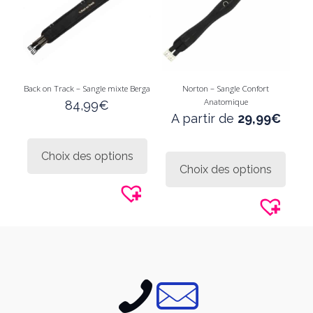
page
la
du
page
produit
du
produi
Back on Track – Sangle mixte Berga
Norton – Sangle Confort
Anatomique
84,99
€
A partir de
29,99
€
Ce
produit
Ce
Choix des options
a
produi
Choix des options
plusieurs
a
variations.
plusie
Les
variati
options
Les
peuvent
option
être
peuve
choisies
être
sur
choisi
la
sur
page
la
du
page