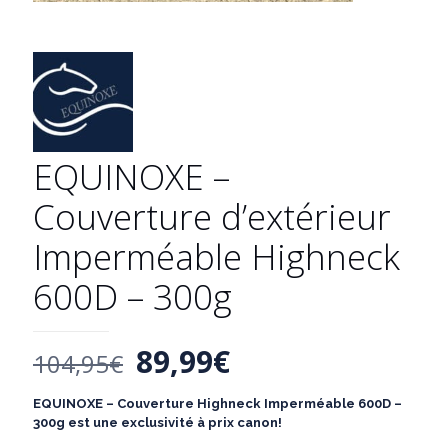
EQUINOXE –
Couverture d’extérieur
Imperméable Highneck
600D – 300g
Le
Le
89,99
€
104,95
€
prix
prix
EQUINOXE – Couverture Highneck Imperméable 600D –
initial
actuel
300g est une exclusivité à prix canon!