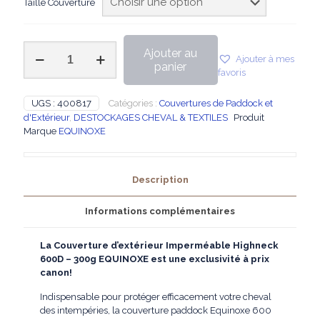
Taille Couverture
quantité
Ajouter au
Ajouter à mes
de
panier
favoris
EQUINOXE
-
Couverture
UGS :
400817
Catégories :
Couvertures de Paddock et
d'extérieur
d'Extérieur
,
DESTOCKAGES CHEVAL & TEXTILES
Produit
Imperméable
Marque
EQUINOXE
Highneck
600D
-
Description
300g
Informations complémentaires
La Couverture d’extérieur Imperméable Highneck
600D – 300g EQUINOXE est une exclusivité à prix
canon!
Indispensable pour protéger efficacement votre cheval
des intempéries, la couverture paddock Equinoxe 600