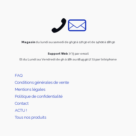
peuvent
peuve
être
être
choisies
choisi
sur
sur
la
la
page
page
du
du
produit
produi
Magasin
du lundi au samedi de 9h30 à 12h30 et de 14h00 à 18h30
Support Web
7/7j par email
Et du Lundi au Vendredi de 9h à 18h au 06 45 90 17 72 par téléphone
FAQ
Conditions générales de vente
Mentions légales
Politique de confidentialité
Contact
ACTU !
Tous nos produits