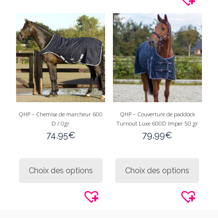
options
Les
peuvent
option
être
peuve
choisies
être
sur
choisi
la
sur
page
la
du
page
produit
du
produi
QHP – Chemise de marcheur 600
QHP – Couverture de paddock
D / 0gr
Turnout Luxe 600D Imper 50 gr
74,95
€
79,99
€
Ce
Ce
produit
produi
Choix des options
Choix des options
a
a
plusieurs
plusie
variations.
variati
Les
Les
options
option