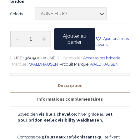
bridon
.
Coloris
quantité
Ajouter au
Ajouter à mes
de
panier
favoris
WALDHAUSEN
–
Set
UGS :
380500-JAUNE
Catégorie :
Accessoires briderie
pour
Marque :
WALDHAUSEN
Produit Marque
WALDHAUSEN
bridon
Reflex
visibility
Description
Informations complémentaires
Soyez bien
visible
à
cheval
cet hiver grâce au
Set
pour bridon
Reflex visibility Waldhausen.
Composé de
3 fourreaux réfléchissants
qui se fixent