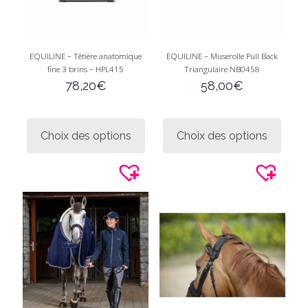
EQUILINE – Têtière anatomique
EQUILINE – Muserolle Pull Back
fine 3 brins – HPL415
Triangulaire NB0458
78,20
€
58,00
€
Ce
Ce
produit
produi
Choix des options
Choix des options
a
a
plusieurs
plusie
variations.
variati
Les
Les
options
option
peuvent
peuve
être
être
choisies
choisi
sur
sur
la
la
page
page
du
du
produit
produi