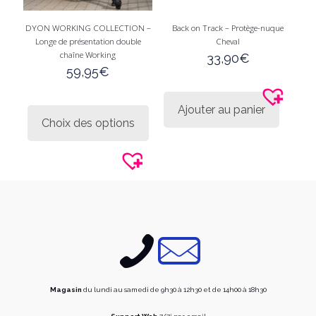
DYON WORKING COLLECTION –
Back on Track – Protège-nuque
Longe de présentation double
Cheval
chaîne Working
33,90
€
59,95
€
Ce
Ajouter au panier
produit
Choix des options
a
plusieurs
variations.
Les
options
peuvent
être
choisies
sur
la
page
du
produit
Magasin
du lundi au samedi de 9h30 à 12h30 et de 14h00 à 18h30