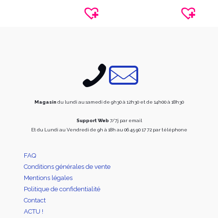
variations.
variati
Les
Les
options
option
peuvent
peuve
être
être
choisies
choisi
sur
sur
la
la
page
page
du
du
produit
produi
Magasin
du lundi au samedi de 9h30 à 12h30 et de 14h00 à 18h30
Support Web
7/7j par email
Et du Lundi au Vendredi de 9h à 18h au 06 45 90 17 72 par téléphone
FAQ
Conditions générales de vente
Mentions légales
Politique de confidentialité
Contact
ACTU !