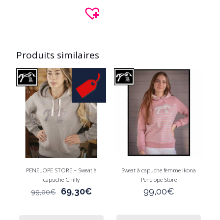
variations.
Les
options
peuvent
être
Produits similaires
choisies
sur
la
page
du
produit
PENELOPE STORE – Sweat à
Sweat à capuche femme Ikona
capuche Chilly
Pénélope Store
Le
Le
69,30
€
99,00
€
99,00
€
prix
prix
initial
actuel
Ce
Ce
était :
est :