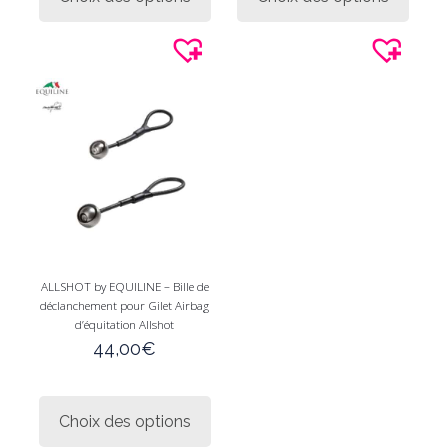
a
a
28,0
plusieurs
plusie
variations.
variati
Les
Les
options
option
peuvent
peuve
être
être
choisies
choisi
sur
sur
la
la
page
page
du
du
produit
produi
ALLSHOT by EQUILINE – Bille de
déclanchement pour Gilet Airbag
d’équitation Allshot
44,00
€
Ce
produit
Choix des options
a
plusieurs