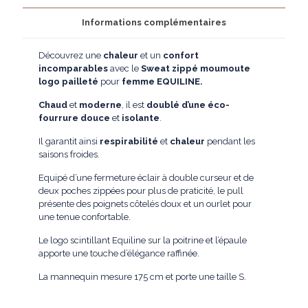
Informations complémentaires
Découvrez une
chaleur
et un
confort
incomparables
avec le
Sweat zippé moumoute
logo pailleté
pour
femme EQUILINE.
Chaud
et
moderne
, il est
doublé d’une éco-
fourrure douce
et
isolante
.
Il garantit ainsi
respirabilité
et
chaleur
pendant les
saisons froides.
Equipé d’une fermeture éclair à double curseur et de
deux poches zippées pour plus de praticité, le pull
présente des poignets côtelés doux et un ourlet pour
une tenue confortable.
Le logo scintillant Equiline sur la poitrine et l’épaule
apporte une touche d’élégance raffinée.
La mannequin mesure 175 cm et porte une taille S.