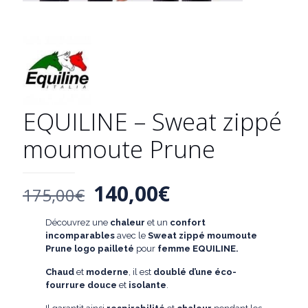
EQUILINE – Sweat zippé
moumoute Prune
Le
Le
140,00
€
175,00
€
prix
prix
Découvrez une
chaleur
et un
confort
initial
actuel
incomparables
avec le
Sweat zippé moumoute
était :
est :
Prune logo pailleté
pour
femme EQUILINE.
175,00€.
140,00€.
Chaud
et
moderne
, il est
doublé d’une éco-
fourrure douce
et
isolante
.