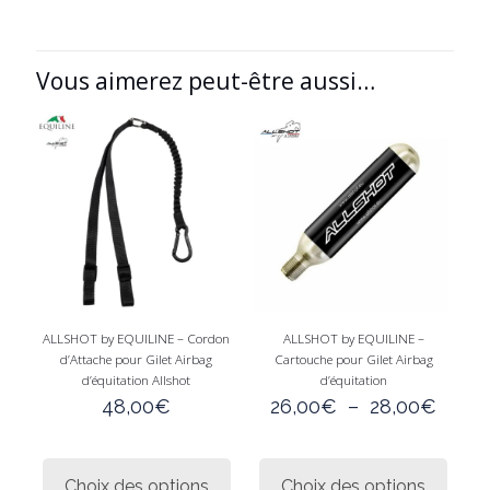
Vous aimerez peut-être aussi…
ALLSHOT by EQUILINE – Cordon
ALLSHOT by EQUILINE –
d’Attache pour Gilet Airbag
Cartouche pour Gilet Airbag
d’équitation Allshot
d’équitation
Plage
48,00
€
26,00
€
–
28,00
€
de
prix :
Ce
Ce
26,0
produit
produi
Choix des options
Choix des options
à