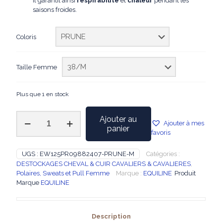
Il garantit ainsi
respirabilité
et
chaleur
pendant les
saisons froides.
Coloris
Taille Femme
Plus que 1 en stock
quantité
Ajouter au
Ajouter à mes
de
panier
favoris
EQUILINE
-
Sweat
UGS :
EW125PR09882407-PRUNE-M
Catégories :
zippé
DESTOCKAGES CHEVAL & CUIR CAVALIERS & CAVALIERES
,
moumoute
Polaires, Sweats et Pull Femme
Marque :
EQUILINE
Produit
Prune
Marque
EQUILINE
Description