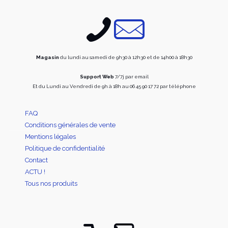
sur
choisi
la
sur
page
la
du
page
produit
du
produi
Magasin
du lundi au samedi de 9h30 à 12h30 et de 14h00 à 18h30
Support Web
7/7j par email
Et du Lundi au Vendredi de 9h à 18h au 06 45 90 17 72 par téléphone
FAQ
Conditions générales de vente
Mentions légales
Politique de confidentialité
Contact
ACTU !
Tous nos produits