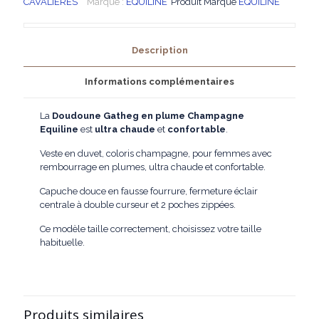
CAVALIERES
Marque :
EQUILINE
Produit Marque
EQUILINE
plume
Champagne
Description
Informations complémentaires
La
Doudoune Gatheg en plume Champagne
Equiline
est
ultra
chaude
et
confortable
.
Veste en duvet, coloris champagne, pour femmes avec
rembourrage en plumes, ultra chaude et confortable.
Capuche douce en fausse fourrure, fermeture éclair
centrale à double curseur et 2 poches zippées.
Ce modèle taille correctement, choisissez votre taille
habituelle.
Produits similaires