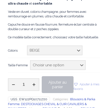
initial
actuel
ultra
chaude
et
confortable
.
était :
est :
Veste en duvet, coloris champagne, pour femmes avec
349,00€.
279,20€.
rembourrage en plumes, ultra chaude et confortable.
Capuche douce en fausse fourrure, fermeture éclair centrale à
double curseur et 2 poches zippées.
Ce modèle taille correctement, choisissez votre taille habituelle.
Coloris
Taille Femme
quantité
Ajouter au
Ajouter à mes
de
panier
favoris
EQUILINE
-
Doudoune
UGS :
EW122PQ10711720
Catégories :
Blousons & Parka
Gatheg
Femme
,
DESTOCKAGES CHEVAL & CUIR CAVALIERS &
en