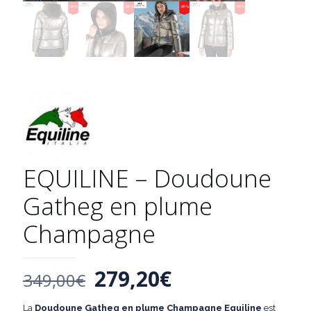
EQUILINE – Doudoune
Gatheg en plume
Champagne
Le
Le
279,20
€
349,00
€
prix
prix
La
Doudoune Gatheg en plume Champagne Equiline
est