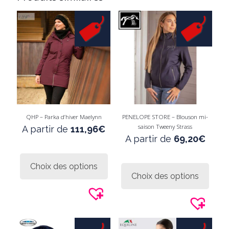
QHP – Parka d’hiver Maelynn
PENELOPE STORE – Blouson mi-
saison Tweeny Strass
A partir de
111,96
€
A partir de
69,20
€
Ce
produit
Ce
Choix des options
a
produi
Choix des options
plusieurs
a
variations.
plusie
Les
variati
options
Les
peuvent
option
être
peuve