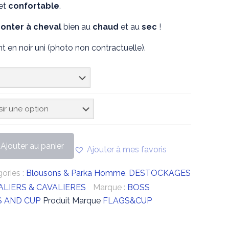
et
confortable
.
 :
est :
,90€.
164,25€.
nter à cheval
bien au
chaud
et au
sec
!
 en noir uni (photo non contractuelle).
Ajouter au panier
Ajouter à mes favoris
ories :
Blousons & Parka Homme
,
DESTOCKAGES
ALIERS & CAVALIERES
Marque :
BOSS
 AND CUP
Produit Marque
FLAGS&CUP