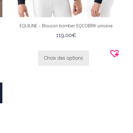
EQUILINE – Blouson bomber EQCOBRIK unisexe
119,00
€
Ce
produit
Choix des options
a
plusieurs
variations.
Les
options
peuvent
être
choisies
sur