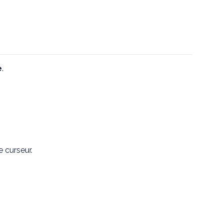
e
.
 curseur.