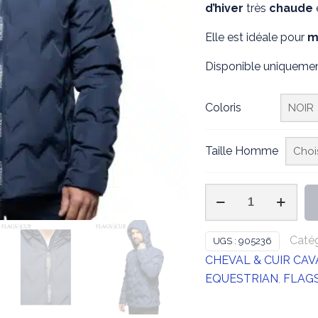
d’hiver
très
chaude
était
219
Elle est idéale pour
mo
Disponible uniquement
Coloris
Taille Homme
quantité
de
FLAGS
Catég
UGS :
905236
&
CHEVAL & CUIR CAV
CUP
EQUESTRIAN
,
FLAGS
-
Doudoune