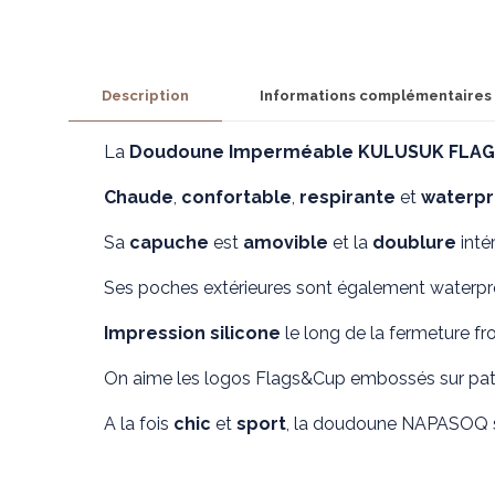
Description
Informations complémentaires
La
Doudoune Imperméable KULUSUK
FLAG
Chaude
,
confortable
,
respirante
et
waterpr
Sa
capuche
est
amovible
et la
doublure
inté
Ses poches extérieures sont également waterpr
Impression silicone
le long de la fermeture fr
On aime les logos Flags&Cup embossés sur patte 
A la fois
chic
et
sport
, la doudoune NAPASOQ se