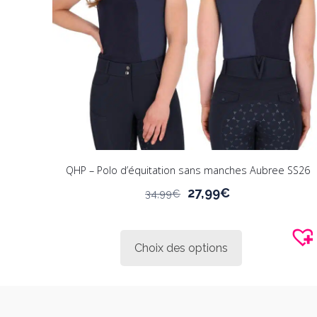
la
page
du
produit
QHP – Polo d’équitation sans manches Aubree SS26
Le
Le
27,99
€
34,99
€
prix
prix
Ce
initial
actuel
produit
était :
est :
Choix des options
a
34,99€.
27,99€.
plusieurs
variations.