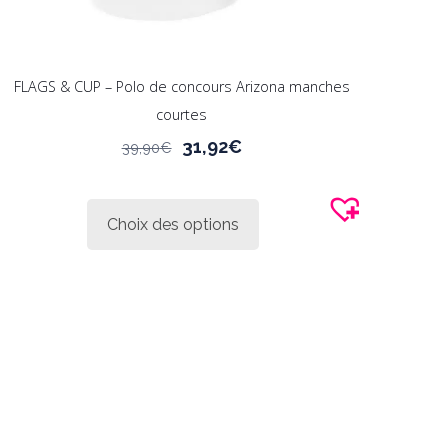
FLAGS & CUP – Polo de concours Arizona manches
courtes
Le
Le
31,92
€
39,90
€
prix
prix
Ce
initial
actuel
produit
était :
est :
Choix des options
a
39,90€.
31,92€.
plusieurs
variations.
Les
options
peuvent
être
choisies