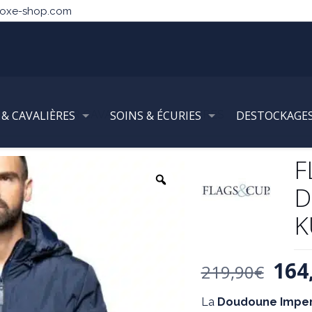
noxe-shop.com
HEVAL & CUIR CAVALIERS & CAVALIERES
 & CAVALIÈRES
SOINS & ÉCURIES
DESTOCKAGE
FLAGS & CU
F
D
K
Le
164
219,90
€
prix
La
Doudoune Impe
initi