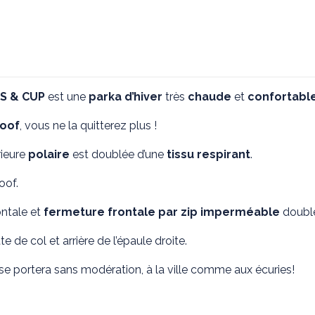
Imperméable
KULUSUK
noir
S & CUP
est une
parka d’hiver
très
chaude
et
confortabl
oof
, vous ne la quitterez plus !
rieure
polaire
est doublée d’une
tissu respirant
.
oof.
ontale et
fermeture frontale par zip imperméable
double
de col et arrière de l’épaule droite.
 portera sans modération, à la ville comme aux écuries!