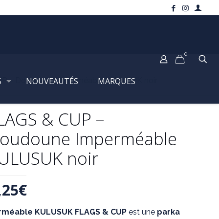
0
S
P – Doudoune Imperméable KULUSUK noir
NOUVEAUTÉS
MARQUES
LAGS & CUP –
oudoune Imperméable
ULUSUK noir
Le
,25
€
prix
rméable KULUSUK FLAGS & CUP
est une
parka
al
actuel