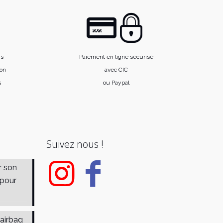
is
Paiement en ligne sécurisé
ion
avec CIC
s
ou Paypal
Suivez nous !
r son
 pour
 airbag