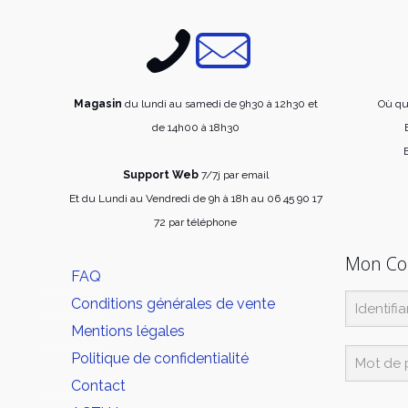
Les
options
peuvent
être
choisies
Magasin
du lundi au samedi de 9h30 à 12h30 et
Où qu
sur
de 14h00 à 18h30
la
E
page
Support Web
7/7j par email
du
Et du Lundi au Vendredi de 9h à 18h au 06 45 90 17
produit
72 par téléphone
Mon C
FAQ
Conditions générales de vente
Mentions légales
Politique de confidentialité
Contact