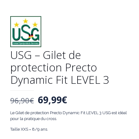
USG – Gilet de
protection Precto
Dynamic Fit LEVEL 3
Le
Le
69,99
€
96,90
€
prix
prix
Le Gilet de protection Precto Dynamic Fit LEVEL 3 USG est idéal
initial
actuel
pour la pratique du cross.
était :
est :
Taille XXS = 8/9 ans.
96,90€.
69,99€.