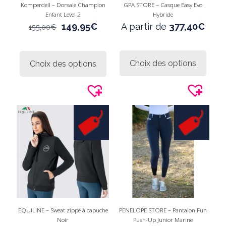
Komperdell – Dorsale Champion
GPA STORE – Casque Easy Evo
Enfant Level 2
Hybride
Le
Le
149,95
€
A partir de
377,40
€
155,00
€
prix
prix
initial
actuel
Ce
Ce
était :
est :
produi
produit
Choix des options
Choix des options
155,00€.
149,95€.
a
a
plusie
plusieurs
variati
variations.
Les
Les
option
options
peuve
peuvent
être
être
choisi
choisies
sur
sur
la
la
page
page
du
du
produi
produit
EQUILINE – Sweat zippé à capuche
PENELOPE STORE – Pantalon Fun
Noir
Push-Up Junior Marine