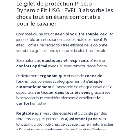
Le gilet de protection Precto
Dynamic Fit USG LEVEL 3 absorbe les
chocs tout en étant confortable
pour le cavalier.
Composé d’une structure en
bloc ultra souple
, ce gilet
joue le rôle amortisseur en cas de chute de cheval. En
effet, il offre une protection très efficace de la colonne
vertébrale grâce à une structure de bloc très flexible.
Ses matériaux
élastiques et respirants
offrent un
confort optimal
avec un léger rembourrage frontal.
Parfaitement
ergonomique
et doté de
zones de
flexion
positionnées stratégiquement, il
s’adapte
automatiquement
à l’anatomie de chaque cavalier. Sa
capacité à
s’articuler dans tous les sens
grâce à ses
blocs contribue considérablement à améliorer
le
confort
en selle.
Réglable
au niveau des épaules et du buste par des
scratchs, ce gilet permet un
ajustement précis
en
fonction du profil de chaque cavalier. La fermeture éclair
à l’avant permet également de l’enfiler et de l’enlever