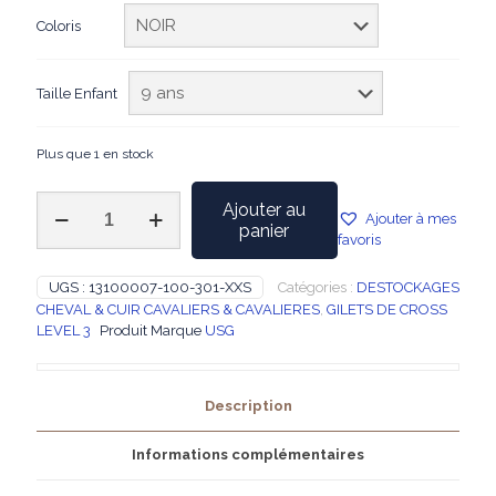
Coloris
Taille Enfant
Plus que 1 en stock
quantité
Ajouter au
Ajouter à mes
de
panier
favoris
USG
-
Gilet
UGS :
13100007-100-301-XXS
Catégories :
DESTOCKAGES
de
CHEVAL & CUIR CAVALIERS & CAVALIERES
,
GILETS DE CROSS
protection
LEVEL 3
Produit Marque
USG
Precto
Dynamic
Fit
Description
LEVEL
3
Informations complémentaires